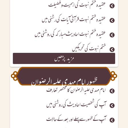
عقیدہ ختم نبوت کی اہمیت و فضیلت
عقیدہ ختم نبوت قرآنی آیات کی رشنی میں
عقیدہ ختم نبوت احادیث مبارکہ کی روشنی میں
ختم نبوت کی تحریکیں
مزید پڑھیں
ظہور امام مہدی علیہ الرضوان
امام مہدی علیہ الرضوان کا مختصر تعارف
آپ کی شخصیت احادیث کی روشنی میں
آپ کے ظہور سے پہلے اور بعد کے حالات