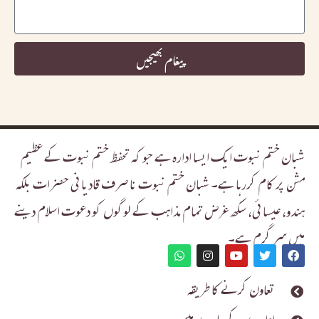
پیغام بھیجیں
شبان ختم نبوت ایک ایسا ادارہ ہے جو کہ تحفظ ختم نبوت کے عظیم
مشن پر کام کررہا ہے۔ شبان ختم نبوت نا صرف قادیانی حضرات بلکہ
ہندو، عیسائی، سکھ غرض تمام مذاہب کے لوگوں کو دعوت اسلام دینے
میں سر گرم ہے۔
تعاون کرنے کا طریقہ
ادارے کے بارے میں