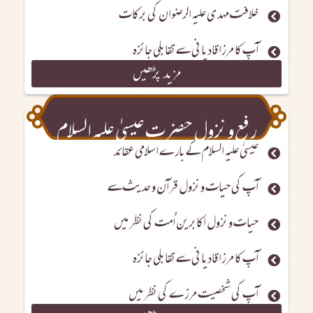
خلافت مہدی علیہ الرضوان کی برکات
آپ کا مرزا قادیانی سے تقابلی جائزہ
مزید پڑھیں
ر فع و نزول حضرت عیسیٰ علیہ السلام
عیسیٰ علیہ السلام کے بارے اسلامی عقائد
آپ کی حیات و نزول قرآن و حدیث سے
حیات و نزول اکابرین اُمت کی نظر میں
آپ کا مرزا قادیانی سے تقابلی جائزہ
آپ کی شخصیت مرزے کی نظر میں