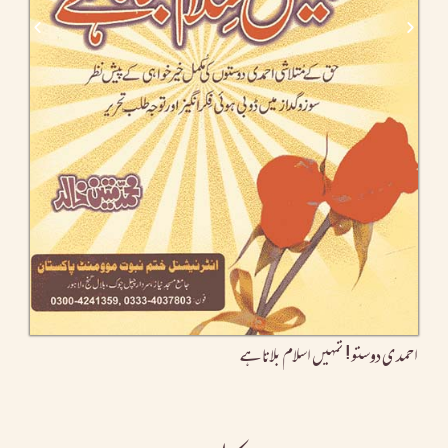
احمدی دوستو! تمہیں اسلام بلاتا ہے