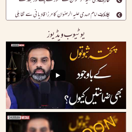
علامات امام مہدی علیہ الرضوان کا مرزا قادیانی سے تقابلی جائزہ
یوٹیوب ویڈیوز