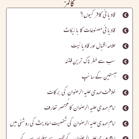
کالمز
قادیانی کافر کیوں؟
قادیانی مصنوعات کا بائیکاٹ
علامہ اقبال اور قادیانیت
سب سے خطرناک ترین فتنہ
آستین کے سانپ
خلافت مہدی علیہ الرضوان کی برکات
امام مہدی علیہ الرضوان کا مُختصر تعارف
امام مہدی علیہ الرضوان کی شخصیت احادیث کی روشنی میں
امام مہدی علیہ الرضوان کے ظہور سے پہلے اور بعد کے حالات