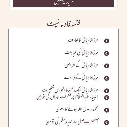
مزید پڑھیں
فتنہ قادیانیت
مرزا قادیانی کا تعارف
مرزا قادیانی کی عبادات
مرزا قادیانی کے امراض
مرزا قادیانی کے دعوے
مرزا قادیانی ایک مخبوط الحواس شخصیت
انبیاء علیہ السلام پر فضیلت اور اُن کی توہین
محمد رسول اللہ ہونے کا دعویٰٰ
آنحضرت صلی اللہ علیہ وسلم کی توہین