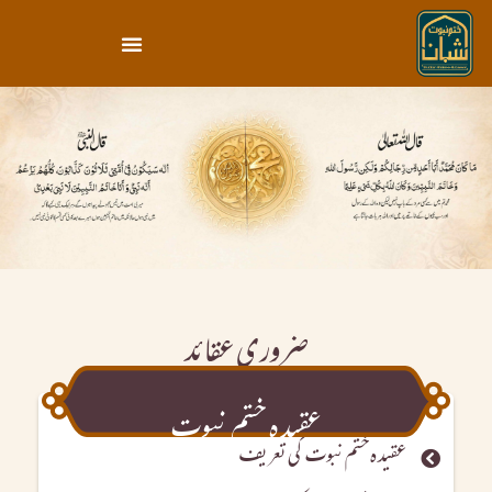
ضروری عقائد
عقیدہ ختم نبوت
عقیدہ ختم نبوت کی تعریف