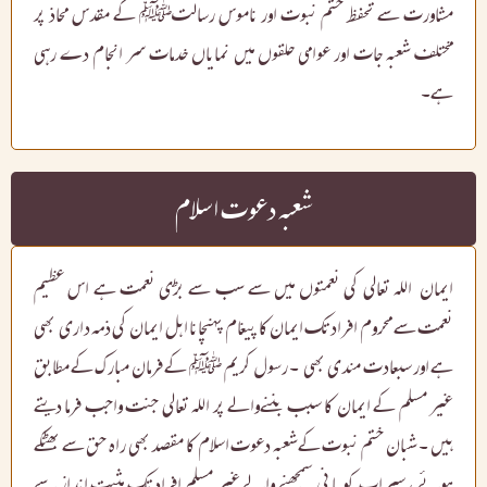
مشاورت سے تحفظ ختم نبوت اور ناموس رسالتﷺ کے مقدس محاذ پر
مختلف شعبہ جات اور عوامی حلقوں میں نمایاں خدمات سر انجام دے رہی
ہے۔
شعبہ دعوت اسلام
ایمان اللہ تعالی کی نعمتوں میں سے سب سے بڑی نعمت ہے اس عظیم
نعمت سے محروم افراد تک ایمان کا پیغام پہنچانا اہل ایمان کی ذمہ داری بھی
ہے اور سبعادت مندی بھی ۔ رسول کریم ﷺ کے فرمان مبارک کے مطابق
غیر مسلم کے ایمان کا سبب بننےوالے پر اللہ تعالی جنت واجب فرما دیتے
ہیں ۔ شبان ختم نبوت کےشعبہ دعوت اسلام کا مقصد بھی راہ حق سے بھٹکے
ہوئے ، سیراب کو پانی سمجھنے والے غیر مسلم افراد تک مثبت انداز سے