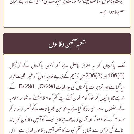
نبوت وناموس رسالت جیسے موضوعات پر عقیدے کی پختگی کے ذریعے ایمان
مضبوط ہوا ہے۔
شعبہ آئین وقانون
ملک پاکستان کو یہ اعزاز حاصل ہے کہ آئین پاکستان کے آرٹیکل
(0)106اور (3)206میں ترمیم کے ذریعے قادیانیوں کو غیر اقلیت قرار
دیا گیا ہے اور تعزیرات پاکستان کی دو دفعات B/298 ،C/298 کے
ذریعے قادیانیوں کو خود کو مسلمان کہنے اپنے کفر کو اسلام کہنے اورشعائر اسلامیہ
کے استعمال سے بھی ردکا گیا ہےیہ قوانین قادیانیت کے قصر ارتدار کو
منہدم کرنے کا موثر اور آسان ذریعے ہے قادیانیت کو آئین و قانون کا پابند
بنانے کی غرض سے شبان ختم نبوت کا شعبہ آئین و قانون فعال ہے۔ اس