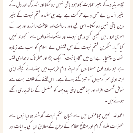
جیسے بنیاد کے بغیر عمارت کا وجود باقی نہیں رہ سکتا اور شہہ رگ اور دل کے
بغیر انسان بے حس و بے حرکت ہے ایسے ہی عقیدہ ختم نبوت کے بغیر
دین باقی نہیں رہ سکتا۔ اسی لیے دور رسالت اور خلافت راشدہ اور بعد کے
اسلامی ادوار میں کبھی کسی مدعی نبوت اور اسکے ماننے والوں سے سمجھوتہ نہیں
کیا گیا۔ منکرین ختم نبوت کے جن فتنوں نے اسلام کو سب سے زیادہ
نقصان پہنچایا ہے ان میں "قادیانیت” ایک بڑا اور خطرناک ارتدادی فتنہ
ہے جو سادہ لوح مسلمانوں کو اپنے دام فریب میں پھنسانے کیلئے اپنی
ارتدادی سرگرمیوں کو تیز کئے ہوئے ہے۔ اس فتنے کے خلاف بہت سے
خوش قسمت افراد اور جماعتیں اپنی جدوجہد کو تسلسل کے ساتھ جاری رکھے
ہوئے ہیں۔
الحمدللہ انہیں جماعتوں میں سے شبان ختم نبوت گذشتہ دو دہائیوں سے
حضرات علماء کرام اور مشائخ عظام کے مزاج کے مطابق ان کی ہدایات اور