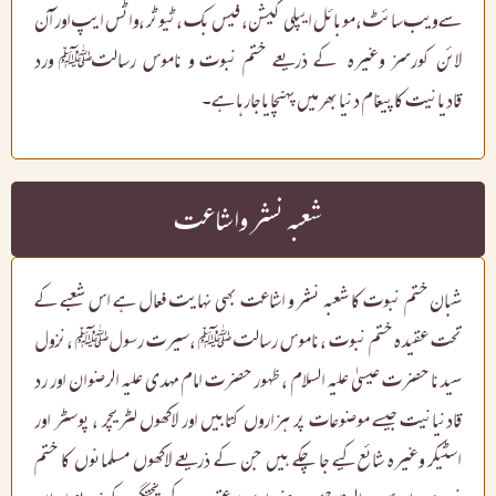
سے ویب سائٹ ،موبائل ایپلی کیشن، فیس بک ،ٹیوٹر ،واٹس ایپ اور آن
لائن کورسز وغیرہ کے ذریعے ختم نبوت و ناموس رسالتﷺ ورد
قادیانیت کا پیغام دنیا بھر میں پہنچایا جارہا ہے۔
شعبہ نشر واشاعت
شبان ختم نبوت کا شعبہ نشر و اشاعت بھی نہایت فعال ہے اس شعبے کے
تحت عقیدہ ختم نبوت ،ناموس رسالت ﷺ ،سیرت رسولﷺ ،نزول
سیدنا حضرت عیسیٰ علیہ السلام ، ظہور حضرت امام مہدی علیہ الرضوان اور رد
قادنیانیت جیسے موضوعات پر ہزاروں کتابیں اور لاکھوں لٹریچر ، پوسٹر اور
اسٹیکر وغیرہ شائع کیے جا چکے ہیں جن کے ذریعے لاکھوں مسلمانوں کا ختم