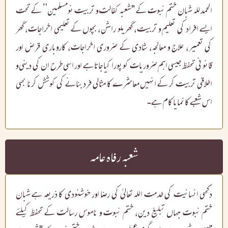
الحمدللہ شبان ختم نبوت کے "شعبہ کفالت و تربیت نومسلمین” کے تحت
ایسے افراد کی تعلیم و تربیت، گھریلو راشن، بچوں کے تعلیمی اخراجات، گھر
کی تعمیر، علاج و معالجہ، شادی کے ضروری اخراجات، کاروباری قرض اور
قانونی تحفظ جیسی اہم ضروریات کو پورا کیا جاتا ہے اور اسی طرح ان کی دینی و
اخلاقی تربیت کر کے انہیں معاشرے کا مثالی فرد بنانے کی کوشش کرنا بھی
اس شعبے کا نمایا کام ہے۔
شعبہ رفاہ عامہ
دکھی انسانیت کی خدمت اللہ تعالیٰ کی رضا اور خوشنودی کا ذریعہ ہے شبان
ختم نبوت جہاں تبلیغ دین، ختم نبوت و ناموس رسالت کے تحفظ کیلئے