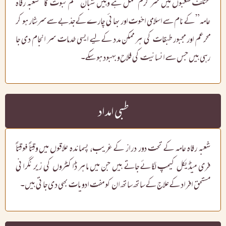
مختلف شعبوں میں سر گرم عمل ہے وہیں شبان ختم نبوت کا "شعبہ رفاہ
عامہ” کے نام سے اسلامی اخوت اور بھائی چارے کے جذبے سے سرشار ہو کر
محرعم اور مجبور طبقات کی ہر ممکن مدد کے لیے ایسی خدمات سر انجام دی جا
رہی ہیں جس سے انسانیت کی فلاح و بہبود ہو سکے۔
طبی امداد
شعبہ رفاہ عامہ کے تحت دور دراز کے غریب، پسماندہ علاقوں میں وقتاً فوقتاً
فری میڈیکل کیمپ لگائے جاتے ہیں جن میں ماہر ڈاکٹروں کی زیر نگرانی
مستحق افراد کے علاج کے ساتھ ساتھ ان کو مفت ادویات بھی دی جاتی ہیں۔