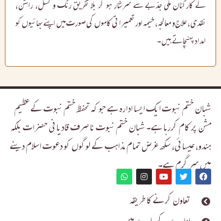
کے کارکنان ملی جذبے سے سرشار ہو کر بلا تفریق رنگ و نسل، راشن،
نقدی، علاج و معالجہ، خیمہ اور تعمیراتی کاموں کی صورت میں اپنے بھائیوں کو
امداد پہنچاتے ہیں۔
شبان ختم نبوت ایک ایسا ادارہ ہے جو کہ تحفظ ختم نبوت کے عظیم
مشن پر کام کررہا ہے۔ شبان ختم نبوت نا صرف قادیانی حضرات بلکہ
ہندو، عیسائی، سکھ غرض تمام مذاہب کے لوگوں کو دعوت اسلام دینے
میں سر گرم ہے۔
تعاون کرنے کا طریقہ
ادارے کے بارے میں