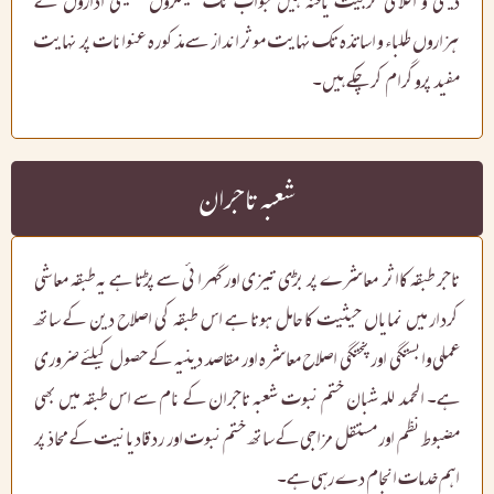
دینی و اخلاقی تربیت یافتہ ہیں جواب تک سینکڑوں تعلیمی اداروں کے
ہزاروں طلباء و اساتذہ تک نہایت موثر انداز سے مذکورہ عنوانات پر نہایت
مفید پروگرام کر چکے ہیں۔
شعبہ تاجران
تاجر طبقہ کااثر معاشرے پر بڑی تیزی اور گہرائی سے پڑتا ہے یہ طبقہ معاشی
کردار میں نمایاں حیثیت کا حامل ہوتا ہے اس طبقہ کی اصلاح دین کے ساتھ
عملی وابستگی اور پختگی اصلاح معاشرہ اور مقاصد دینیہ کے حصول کیلئے ضروری
ہے۔ الحمد للہ شبان ختم نبوت شعبہ تاجران کے نام سے اس طبقہ میں بھی
مضبوط نظم اور مستقل مزاجی کے ساتھ ختم نبوت اور رد قادیانیت کے محاذ پر
اہم خدمات انجام دے رہی ہے۔