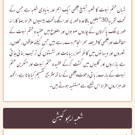
شبان ختم نبوت کا شعبہ تبلیغ آگہی ایک اہم اور بنیادی شعبہ ہے جس کے
تحت تقریبا 30 مبلغین باقاعدہ طور پر اور انکے ماتحت بیسیوں افراد رضا کارانہ
طور پر ملک پاکستان کے چاروں صوبوں اور اضلاع میں عقیدہ ختم نبوت کے
حفاظت اور آگہی کا فریضہ سر انجام دے رہے ہیں جس کیلئے علاقوں، محلوں،
شہروں اور دیہاتوں میں کانفرنسز، بیانات اور نشستوں کی ترتیب بنائی جاتی
ہے بازاروں اور گلیوں میں گشت کرکے عقیدہ ختم نبوت اور منکرین ختم
نبوت کے بارے زبانی دعوت و آگہی کے ساتھ لٹریچر تقسیم کیا جاتا ہے. الحمد
للہ ہزاروں افراد اس شعبے سے مستفید ہوتے ہیں۔
شعبہ ایجوکیشن