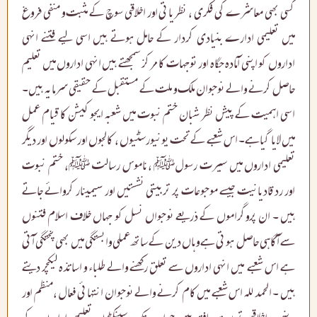
کسی بھی معاشرے کی فکری ، نظریاتی اور اخلاقی سوچ کے مثبت و منفی فروغ
میں تعلیمی ادارے بنیادی کردار کے حامل ہوتے ہیں اسی لیے فتنے انہی
اداروں کو اپنی آمادہ جگاہ اور توجہات کا مرکز سمجھتے ہیں انہی اداروں میں تعلیم
حاصل کرنے والے نوجوان ملک و ملت کے مستقبل کے حقیقی سرمایہ ہیں۔
اسی اہمیت کے پیش نظر شبان ختم نبوت میں شعبہ ایجوکیشن کا قیام عمل
میں لایا گیاہے۔ اس شعبے کے تحت یونیورسٹیوں ، کالجوں اور سکولوں اور دیگر
تعلیمی اداروں میں سیرت رسولﷺ ،ناموس رسالت ﷺ، ختم نبوت
اور رد قادیانیت جیسے موجوعات پر تربیتی نشستیں اور سیمینار کروائے جاتے
ہیں ۔ ان پروگراموں کے ذریعے نوجواں نسل کو جہاں خلاف اسلام فتنوں
سے آگاہی حاصل ہوتی ہے وہاں دین کے ساتھ عملی وابستگی میں بھی پختگی آتی
ہے اس شعبے میں انہی اداروں سے تعلق رکھنے والے طلباء و اساتذہ لیکچر دیتے
ہیں ۔ الحمد للہ اس شعبے میں کام کرنے والے نوجوان انتہائی فعال ،منظم اور