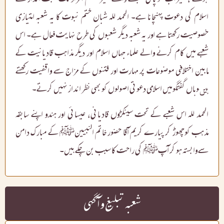
اسلام کی دعوت پہنچانا ہے۔ الحمد للہ شبان ختم نبوت کا یہ شعبہ امتیازی
خصوصیت رکھتا ہے اور یہ شعبہ دیگر شعبوں کی طرح نہایت فعال ہے۔ اس
شعبے میں کام کرنے والے علماء جہاں اسلام اور دیگر مذاہب قادیانیت کے
مابین اختلافی موضوعات پر مہارت اور فتنوں کے مزاج سے واقفیت رکھتے
ہیںوہاں گفتگو میں اسلامی دعوتی اصولوں کو بھی نظر انداز نہیں کرتے۔
الحمد للہ اس شعبے کے تحت سینکڑوں قادیانی، عیسائی اور ہندو اپنے سابقہ
مذہب کوچھوڑ کر پیارے کریم آقا حضور خاتم النبیینﷺ کے مبارک دامن
سے وابستہ ہو کر آپﷺ کی راحت کا سبب بن چکے ہیں۔
شعبہ تبلیغ و آ گہی