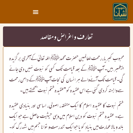
تعارف و اغراض و مقاصد
محبوب کبریا، رحمت للعالمین حضرت محمدﷺ اللہ تعالیٰ کے آخری برگزیدہ
پیغمبر ہیں۔ آپ ﷺ کے بعد قیامت تک کسی کو نبوت نہیں دی جائے
گی۔ قیامت تک آنے والے ہر انسان کی نجات آپﷺ کے دامن رحمت
سے وابستہ کر دی گئی ہے اس عقیدہ کو "عقیدہ ختم نبوت” کہتے ہیں۔
ختم نبوت کا عقیدہ اسلام کا ایک متفقہ، اصولی، اساسی اور بنیادی عقیدہ
ہے۔ عقیدہ ختم نبوت کو دین اسلام میں وہی حیثیت حاصل ہے جو ایک
بلند و بالا عمارت میں بنیاد کو یا جو ایک تندرست و توانا جسم میں شہہ رگ کو۔