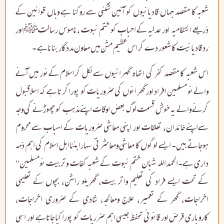
شعبہ کا مقصد جہاں قادیانیوں کو آئین شکنی سے روکنا ہے وہاں قوانین کے
ذریعے انتظامیہ اور عدلیہ کے احباب کو ختم نبوت ،ناموس رسالتﷺاور
رد قادیانیت کا شعور دے کر اس عظیم مشن میں معاون مددگار بناناہے ۔
اس شعبہ کا مقصد کفر کی اتھاہ گہرائیوں سےنکل کراسلام کےنور میں آنے
والے نو مسلمین افراد اور گھر انوں کی ضروریات کو پوراکر تا ہے کہ اسلاقبول
کرنے والے یہ خوش قسمت لوگ بعض اوقات اپنے مذہب کو چھوڑنے کی وجہ
سےاپنے خاندان، تعلقات اور اپنی معاشی ضروریات کے اسباب سے محروم
ہوجاتے ہیں۔ ایسے لوگوں کا معاشی ومعاشرتی سہارابننااہل اسلام کی اہم ذمہ
،،
داری ہے۔الحمداللہ شبان ختم نبوت کے شعبہ کفات وتربیت نومسلمین
کے تحت ایسے فراد کی تعلیم واتر بیت، گھریلو راشن، بچوں کے تعلیمی
اخراجات، گھر کے تعمیر، علاج ومعالجہ، شادی کے ضروری اخراجات،
کاروباری قرض اور قانونی تحفظ جیسی اہم ضرریات کو پوراکیا جاتاہے اور اسی