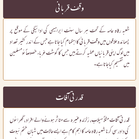
وقف قربانی
شعبہ رفاہ عامہ کے تحت ہر سال سنت ابراہیمی کی ادائیگی کے موقع پر
پسماندہ علاقوں میں وقف قربانی کا اہتمام کیا جاتا ہے جس کے اندر کثیر تعداد
میں لوگ اپنی قربانیاں عطیہ کرتے ہیں جس کا گوشت غرباء خصوصاً نومسلمین
میں تقسیم کیا جاتا ہے۔
قدرتی آفات
قدرتی آفات مثلاً سیلاب، زلزلہ وغیرہ سے متاثر ہونے والے افراد، گھرانوں
کی دادرسی کرنا شعبہ رفاہ عامہ کا اہم کام ہے ایسے حالات میں شبان ختم نبوت