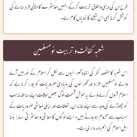
طرح ان کی دینی واخلاق تربیت کرکے انہیں معاشرے کا مثالی فردبنانے کی
کوشش کرنا بھی اس شعبے کا نمایاں کام ہے۔
شعبہ کفالت و تربیت نو مسلمین
اس شعبہ کا مقصد کفر کی اتھاہ گہرائیوں سے نکل کر اسلام کے نور میں آنے
والے نومسلمین افراد اور گھرانوں کی بنیادی ضروریات کو پورا کرنا ہے کہ
اسلام قبول کرنے والے یہ خوش قسمت لوگ بعض اوقات اپنے سابقہ مذہب
کو چھوڑنے کی وجہ سے اپنے خاندان، تعلقات اور اپنی معاشی ضروریات کے
اسباب سے محروم ہو جاتے ہیں۔ ایسے لوگوں کا معاشی و معاشرتی سہارا بننا
اہل اسلام کی اہم ذمہ داری ہے۔