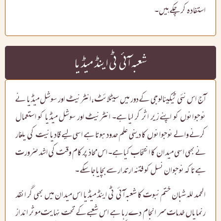
استفادہ کر چکے ہیں۔
شعبہ آئی ٹی اینڈ میڈیا
آج اس نئی ٹیکینالوجی کے دور میں سیٹلائٹ ،انٹرنیٹ اور سوشل میڈیا نے
نوجوانوں کو اپنے زیر اثر کر لیا ہے۔ انٹرنیٹ اور سوشل میڈیا کو استعمال
کرنے والے نوجوانوں کا دینی علم حدود ہوتا ہے اسی لیے قادیانیت کی یلغار
نے بھی اسی میدان کا انتخاب کیا ہے۔ اس محاذ پر کام وقت کی اشد ضرورت
ہے تاکہ نوجوان نسل کو فتنہ ارتدار سے بچایا جا سکے ۔
الحمد للہ شبان ختم نبوت کا شعبہ آئی ٹی اینڈ میڈیا اس میدان میں بھی گر انقد
رنمایاں خدمات سر انجام دے رہا ہے اس شعبے کے تحت نہایت موثر انداز