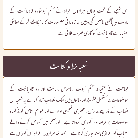
اس شعبے کے تحت جہاں ہزاروں افراد نے ختم نبوتو رد قادیانیت کے
بارے میںآگہی حاصل کی وہیں پر قادیانی مصنوعات کا بائیکاٹ کرکے معاشی
اعتبار سے قادیانیت کو کاری ضرب لگائی ہے۔
شعبہ خط و کتابت
جماعت نے عقیدہ ختم نبوت ،ناموس رسالت اور رد قادیانیت کے
موضوعات پر مشتمل لٹریچر اور سالوں میں ایک نصاب تیار کیا ہے یہ شعبہ اس
نصاب کے ذریعے مدارس، عصری تعلیمی ادارے اور عوام الناس کو مذکورہ
موضوعات پر مرحلہ وار کورس کرواتا ہے۔ اور آخر میں کورس کرنے والے
احباب کو اعزازی سند جاری کرتا ہے۔ الحمد للہ ہزاروں افراد اس کورس سے