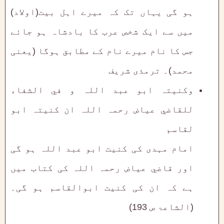
ہو گی یہاں تک کہ میرے اہل بیت(اولاد)
میں سے ایک شخص عرب کا بادشاہ ہو جائے
جس کا نام میرے نام کے مطابق ہوگا (یعنی
محمد)۔ ترمذی شریف
وكنيتہ ابو عبد اللہ و في الشفاء
للقاضي عياض رحمہ اللہ ان كنيتہ ابو
لقاسم
امام مہدی كی كنيت ابو عبد اللہ ہو گی
اور قاضي عياض رحمہ اللہ كی كتاب ميں
ہے کہ ان كی كنيت ابوالقاسم ہو گی۔
(الشاعۃ ص 193)