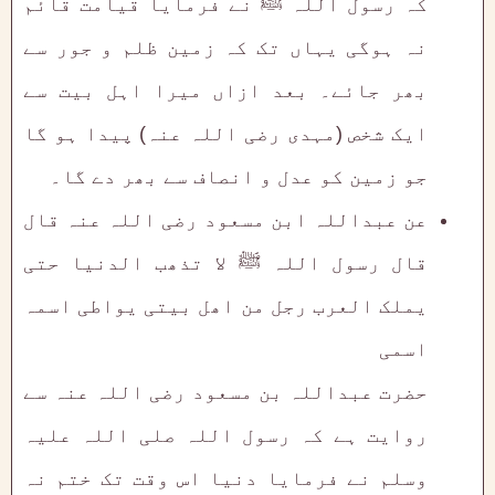
کہ رسول اللہ ﷺ نے فرمایا قیامت قائم
نہ ہوگی یہاں تک کہ زمین ظلم و جور سے
بھر جائے۔ بعد ازاں میرا اہل بیت سے
ایک شخص (مہدی رضی اللہ عنہ) پیدا ہو گا
جو زمین کو عدل و انصاف سے بھر دے گا۔
عن عبداللہ ابن مسعود رضی اللہ عنہ قال
قال رسول اللہ ﷺ لا تذھب الدنیا حتی
یملک العرب رجل من اھل بیتی یواطی اسمہ
اسمی
حضرت عبداللہ بن مسعود رضی اللہ عنہ سے
روایت ہے کہ رسول اللہ صلی اللہ علیہ
وسلم نے فرمایا دنیا اس وقت تک ختم نہ