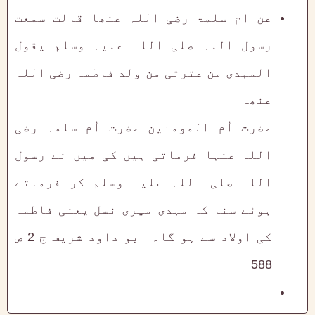
عن ام سلمۃ رضی اللہ عنھا قالت سمعت
رسول اللہ صلی اللہ علیہ وسلم یقول
المہدی من عترتی من ولد فاطمہ رضی اللہ
عنھا
حضرت اُم المومنین حضرت اُم سلمہ رضی
اللہ عنہا فرماتی ہیں کی میں نے رسول
اللہ صلی اللہ علیہ وسلم کر فرماتے
ہوئے سنا کہ مہدی میری نسل یعنی فاطمہ
کی اولاد سے ہو گا۔ ابو داود شریف ج 2 ص
588