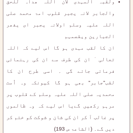
ولقبہ المہدی لان اللہ ھداہ للحق
والجابر لانہ یجبر قلوب امۃ محمد صلی
اللہ علیہ وسلم اولانہ یجبر ای یفھر
الجبارین ویقصمہم
ان کا لقب مہدی ہو گا اس لیے کہ اللہ
تعالی ٰ ان کی طرف سے ان کی رہنمائی
فرمائی جائے گی ۔ اسی طرح ان کا
لقب“جابر“ بھی ہو گا کیونکہ وہ اُمت
محمدیہ صلی اللہ علیہ وسلم کے قلوب پر
مرہم رکھیں گےیا اس لیے کہ وہ ظالموں
پر غالب آ کر ان کی شان و شوکت کو ختم کر
دیں گے۔ (الشاعۃ ص 193)