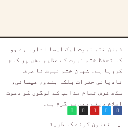
شبان ختم نبوت ایک ایسا ادارہ ہے جو
کہ تحفظ ختم نبوت کے عظیم مشن پر کام
کررہا ہے۔ شبان ختم نبوت نا صرف
قادیانی حضرات بلکہ ہندو، عیسائی،
سکھ غرض تمام مذاہب کے لوگوں کو دعوت
اسلام دینے میں سر گرم ہے۔
تعاون کرنے کا طریقہ