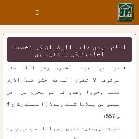
امام مہدی علیہ الرضوان کی شخصیت
احادیث کی روشنی میں
عن ابی سعید الخدری رضی اللہ عنہ
مرفوعا لا تقوم الساعۃ حتٰی تملا الارض
ظلما وجورا وعدوانا ثم یخرج من اھل
بیتی من یملاھا قسطاوعدلا ( المستدرک ج 4
ص 557)
حضرت ابوسعید خدری رضی اللہ سے مروی ہے