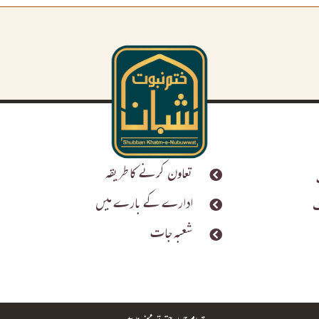
تعاون کرنے کا طریقہ
ادارے کے بارے میں
ف
شعبہ جات