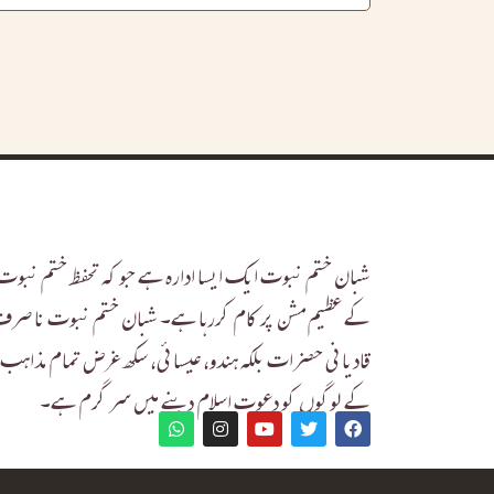
شبان ختم نبوت ایک ایسا ادارہ ہے جو کہ تحفظ ختم نبوت
کے عظیم مشن پر کام کررہا ہے۔ شبان ختم نبوت نا صر
قادیانی حضرات بلکہ ہندو، عیسائی، سکھ غرض تمام مذاہب
کے لوگوں کو دعوت اسلام دینے میں سر گرم ہے۔