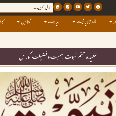
د
فتنہ قادیانیت
بیانات
کتابیں
کالم
عقیدہ ختم نبوت اہمیت و فضیلت کورس