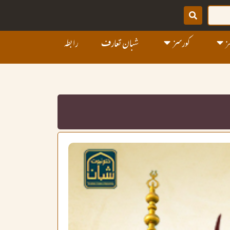
ز
کورسز
شبان تعارف
رابطہ