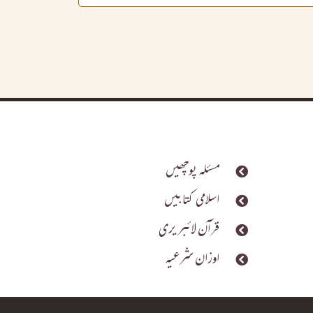
مسئلہ پوچھیں
اسلامی کتابیں
قرآن لائبریری
اوزان شرعیہ