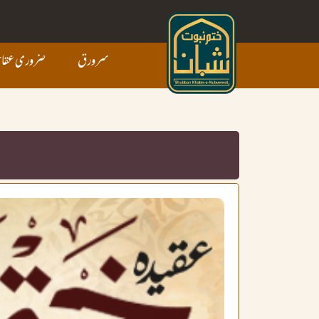
سرورق
ضروری عقائ