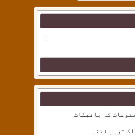
احمدی دوستو
نوعات کا بائیکاٹ
اک ترین فتنہ