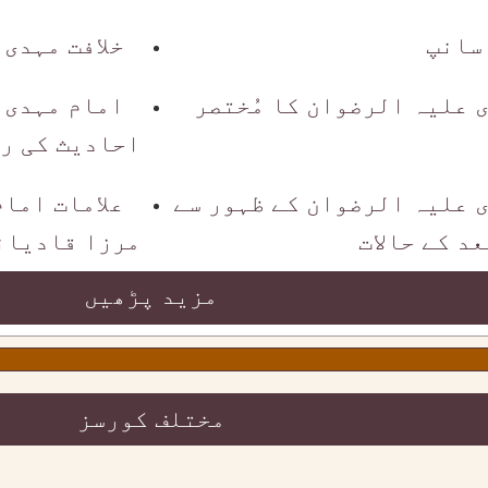
 سانپ
خلافت مہدی
 علیہ الرضوان کا مُختصر
امام مہدی 
احادیث کی ر
 علیہ الرضوان کے ظہور سے
علامات اما
د کے حالات
مرزا قادیان
مزید پڑھیں
مختلف کورسز