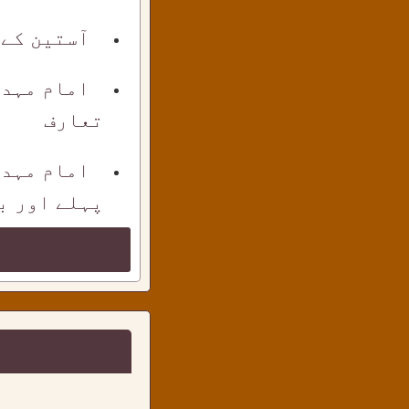
آستین کے
امام مہدی
تعارف
امام مہدی
پہلے اور بع