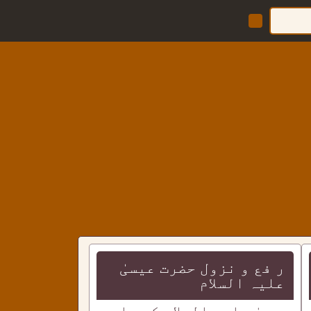
ر فع و نزول حضرت عیسیٰ
علیہ السلام
عیسیٰ علیہ السلام کے بارے