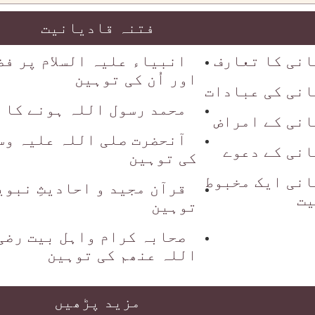
فتنہ قادیانیت
انی کا تعارف
انبیاء علیہ السلام پر فض
اور اُن کی توہین
انی کی عبادات
محمد رسول اللہ ہونے کا دع
انی کے امراض
آنحضرت صلی اللہ علیہ وس
نی کے دعوے
کی توہین
انی ایک مخبوط
قرآن مجید و احادیثِ نبوی
یت
توہین
صحابہ کرام واہل بیت رضی
اللہ عنھم کی توہین
مزید پڑھیں