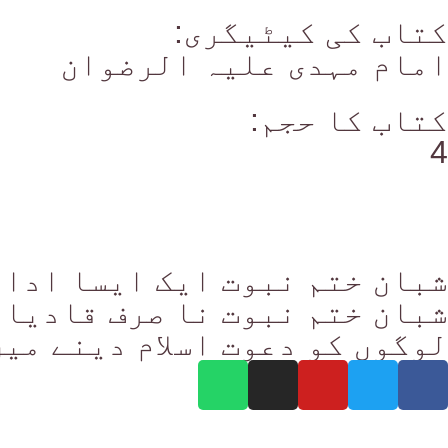
کتاب کی کیٹیگری:
امام مہدی علیہ الرضوان
کتاب کا حجم:
4
شبان ختم نبوت ایک ایسا ادار
شبان ختم نبوت نا صرف قادیان
لوگوں کو دعوت اسلام دینے میں
تعاون کرنے کا طریقہ