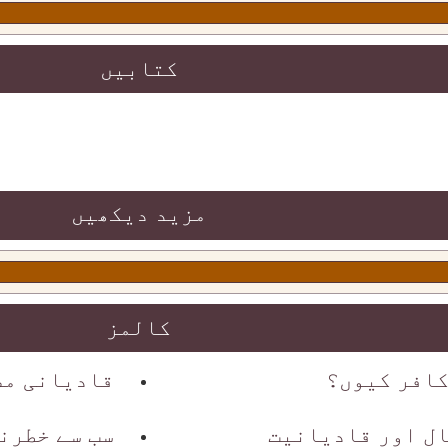
کتابیں
مزید دیکھیں
کالمز
افر کیوں؟
قادیانی مص
ال اور قادیانیت
سب سے خطرن