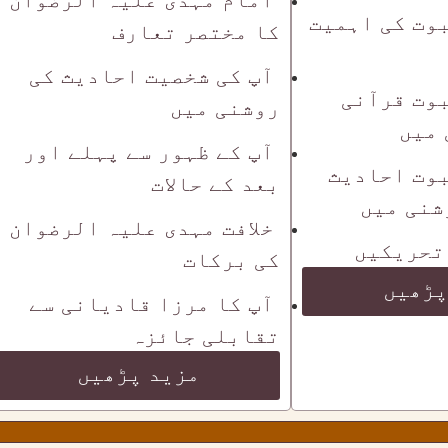
وت کی اہمیت
کا مختصر تعارف
آپ کی شخصیت احادیث کی
وت قرآنی
روشنی میں
 میں
آپ کے ظہور سے پہلے اور
وت احادیث
بعد کے حالات
شنی میں
خلافت مہدی علیہ الرضوان
تحریکیں
کی برکات
پڑھیں
آپ کا مرزا قادیانی سے
تقابلی جائزہ
مزید پڑھیں