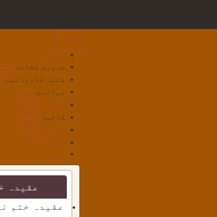
سرورق
ضروری عقائد
فتنہ قادیانیت
بیانات
کتابیں
کالمز
کورسز
شبان تعارف
رابطہ
عقیدہ خ
عقیدہ ختم نب