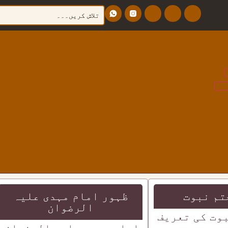
تم نبوت
ظہور امام مہدی علیہ
الرضوان
وت کی تعریف
امام مہدی علیہ الرضوان