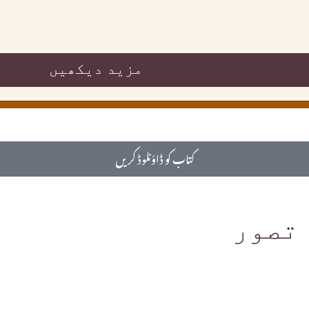
مزید دیکھیں
کتاب کو ڈاؤنلوڈ کریں
 تصور