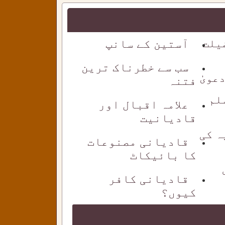
یلت
آستین کے سانپ
سب سے خطرناک ترین
ویٰٰ
فتنہ
لم
علامہ اقبال اور
قادیانیت
ہ کی
قادیانی مصنوعات
کا بائیکاٹ
قادیانی کافر
کیوں؟