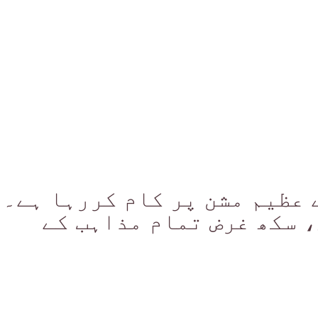
 عظیم مشن پر کام کررہا ہے۔
 سکھ غرض تمام مذاہب کے