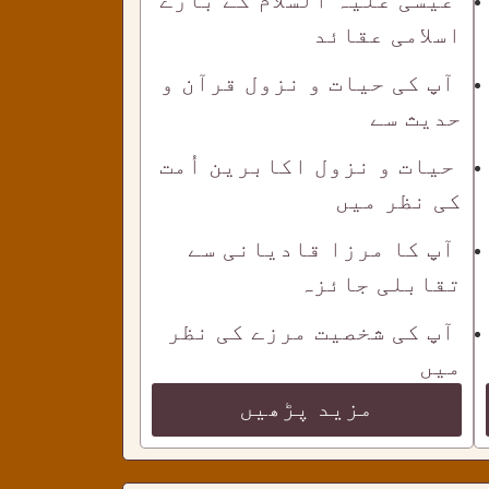
اسلامی عقائد
آپ کی حیات و نزول قرآن و
حدیث سے
حیات و نزول اکابرین اُمت
کی نظر میں
آپ کا مرزا قادیانی سے
تقابلی جائزہ
آپ کی شخصیت مرزے کی نظر
میں
مزید پڑھیں