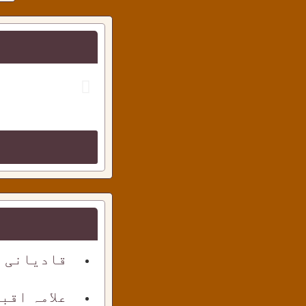
قادیانی ک
علامہ اقب