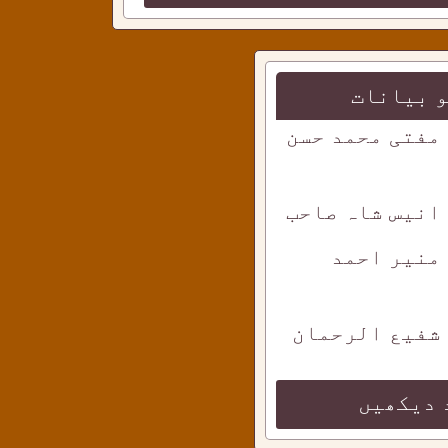
 بیانات
 مفتی محمد حسن
 انیس شاہ صاحب
 منیر احمد
 شفیع الرحمان
 دیکھیں