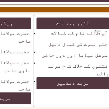
آڈیو بیانات
ویڈیو
آپ ﷺ کے نام کے کمالات
حضرت مولانا
صاحب
ختم نبوت کی کمال دلیل
حضرت مولانا
سوشل میڈیا اور دور حاضر
حضرت مولانا
فتنوں کے خلاف کام کرنے
علوی صاحب
الے
حضرت مولانا
مزید دیکھیں
صاحب
مزید