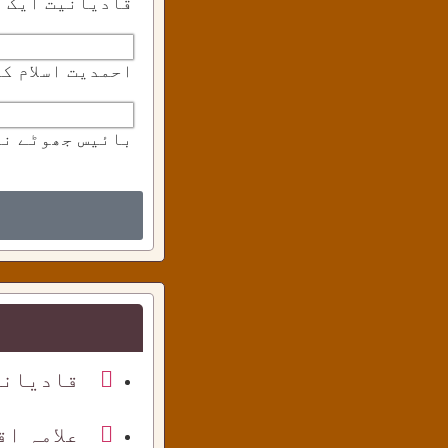
قادیانیت ایک د
احمدیت اسلام ک
بائیس جھوٹے نب
قادیانی
علامہ ا