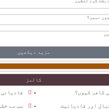
ہشت گرد تنظیم
یوں نہیں؟
ی
مزید دیکھیں
کالمز
 کافر کیوں؟
قادیانی 
قبال اور قادیانیت
سب سے خطر