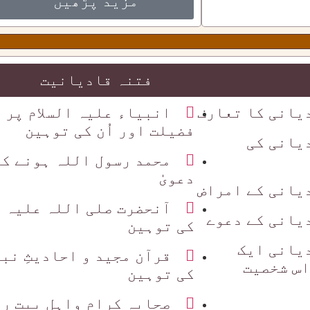
مزید پڑھیں
فتنہ قادیانیت
یانی کا تعارف
انبیاء علیہ السلام پر
فضیلت اور اُن کی توہین
یانی کی
محمد رسول اللہ ہونے کا
دعویٰٰ
یانی کے امراض
آنحضرت صلی اللہ علیہ 
یانی کے دعوے
کی توہین
یانی ایک
قرآن مجید و احادیثِ نب
س شخصیت
کی توہین
صحابہ کرام واہل بیت ر