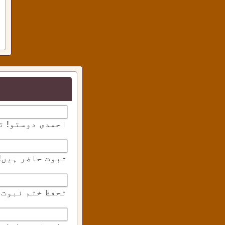
احمدی دوستو! تم
ثبوت حاضر ہیں!
تحفظ ختم نبوت 