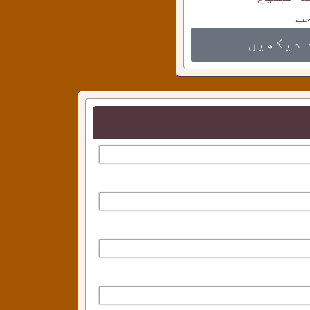
ب
 دیکھیں