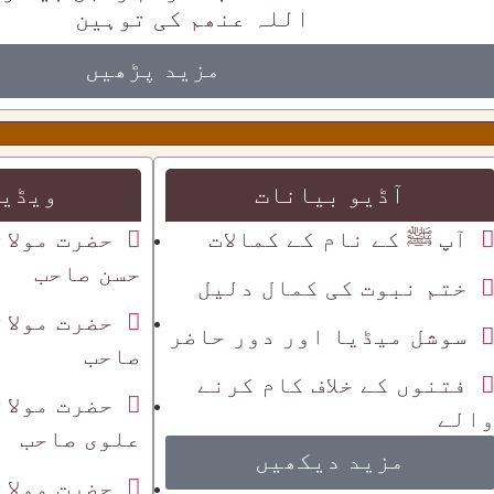
اللہ عنھم کی توہین
مزید پڑھیں
آڈیو بیانات
ویڈیو
آپ ﷺ کے نام کے کمالات
حضرت مولان
حسن صاحب
ختم نبوت کی کمال دلیل
حضرت مولان
سوشل میڈیا اور دور حاضر
صاحب
فتنوں کے خلاف کام کرنے
حضرت مولان
الے
علوی صاحب
مزید دیکھیں
حضرت مولان