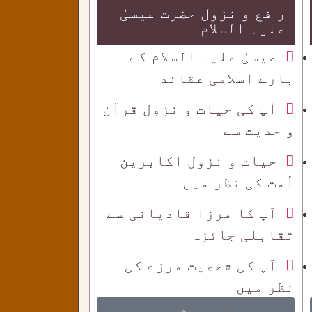
ر فع و نزول حضرت عیسیٰ
علیہ السلام
عیسیٰ علیہ السلام کے
بارے اسلامی عقائد
آپ کی حیات و نزول قرآن
و حدیث سے
حیات و نزول اکابرین
اُمت کی نظر میں
آپ کا مرزا قادیانی سے
تقابلی جائزہ
آپ کی شخصیت مرزے کی
نظر میں