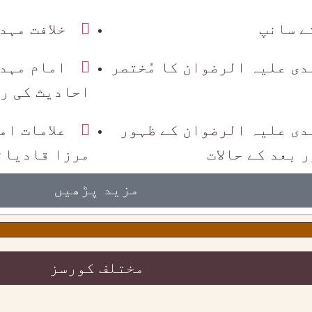
ے سانپ
خلافت مہد
دی علیہ الرضوان کا مُختصر
امام مہد
احادیث کی ر
دی علیہ الرضوان کے ظہور
علامات ام
 بعد کے حالات
مرزا قادیان
مزید پڑھیں
مختلف کورسز