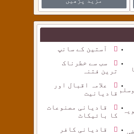
مزید پڑھیں
آستین کے سانپ
سب سے خطرناک
ترین فتنہ
علامہ اقبال اور
وسلم
قادیانیت
قادیانی مصنوعات
ویہ
کا بائیکاٹ
قادیانی کافر
ضی