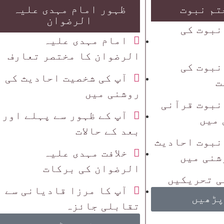
تم نبوت
ظہور امام مہدی علیہ
الرضوان
نبوت کی
امام مہدی علیہ
الرضوان کا مختصر تعارف
نبوت کی
آپ کی شخصیت احادیث کی
ت
روشنی میں
نبوت قرآنی
آپ کے ظہور سے پہلے اور
 میں
بعد کے حالات
نبوت احادیث
خلافت مہدی علیہ
شنی میں
الرضوان کی برکات
ی تحریکیں
آپ کا مرزا قادیانی سے
پڑھیں
تقابلی جائزہ