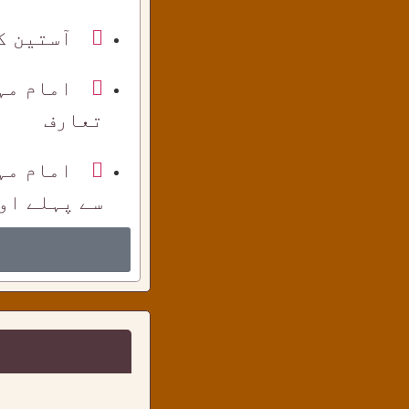
آستین ک
امام مہ
تعارف
امام مہ
سے پہلے اور