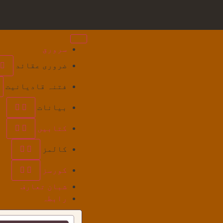
سرورق
ضروری عقائد
فتنہ قادیانیت
بیانات
کتابیں
کالمز
کورسز
شبان تعارف
رابطہ