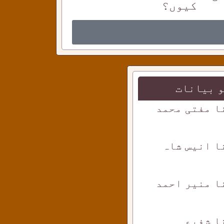
کیوں؟
 بیانات
ا مفتی محمد
ا انیس شاہ
ا منیر احمد
ا شفیع