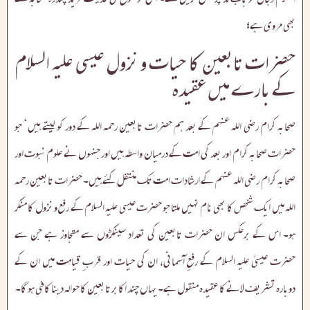
بھی مروی ہے؛
حضرات تابعین کا حیات و نزول عیسی علیہ السلام
کے بارے میں عقیدہ
صحابہ کرام رضی اللہ عنہم کے بعد ہم حضرات تابعین رحمہ اللہ کے دور کو لیتے ہیں‘ جو
حضرات صحابہ کرام اور بعد کی امت کے درمیان واسطہ ہیں اور جنہوں نے علوم نبوت اور
صحابہ کرام رضی اللہ عنہم کے ارشادات امت تک منتقل کئے ہیں۔ حضرات تابعین رحمہ
اللہ میں ایک شخص کا بھی نام نہیں ملتا جو حضرت عیسی علیہ السلام کے رفع و نزول کا منکر
ہو۔ اس کے برعکس ان حضرات تابعین کی تعداد سینکڑوں سے متجاوز ہے جن سے
حضرت عیسیٰ علیہ السلام کے رفعِ آسمانی، ان کی حیات اور قربِ قیامت میں ان کے
دوبارہ تشریف لانے کا عقیدہ منقول ہے۔ یہاں چند اکابر تابعین کا حوالہ دینا کافی ہو گا۔