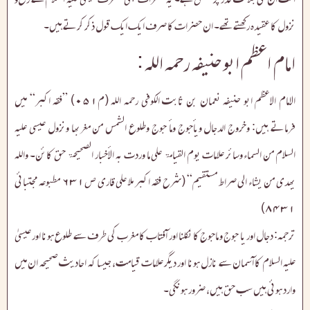
نزول کا عقیدہ رکھتے تھے۔ ان حضرات کا صرف ایک ایک قول ذکر کرتے ہیں۔
امام اعظم ابو حنیفہ رحمہ اللہ :
الامام الاعظم ابو حنیفہ نعمان بن ثابت الکوفی رحمہ اللہ (م۰۵۱) ”فقہ اکبر“ میں
فرماتے ہیں: وخروج الدجال ویأجوج ومأ جوج وطلوع الشمس من مغربھا ونزول عیسی علیہ
السلام من السماء وسائر علامات یوم القیامۃ علی ما وردت بہ الأخبار الصحیحۃ حق کائن۔ واللہ
یھدی من یشاء الی صراط مستقیم“ (شرح فقہ اکبر ملا علی قاری ص۶۳۱ مطبوعہ مجتبائی
۸۴۳۱)
ترجمہ: دجال اور یا جوج و ماجوج کا نکلنا اور آفتاب کا مغرب کی طرف سے طلوع ہونا اور عیسیٰ
علیہ السلام کا آسمان سے نازل ہونا اور دیگر علامات قیامت، جیسا کہ احادیث صحیحہ ان میں
وارد ہوئی ہیں سب حق ہیں، ضرور ہونگی۔