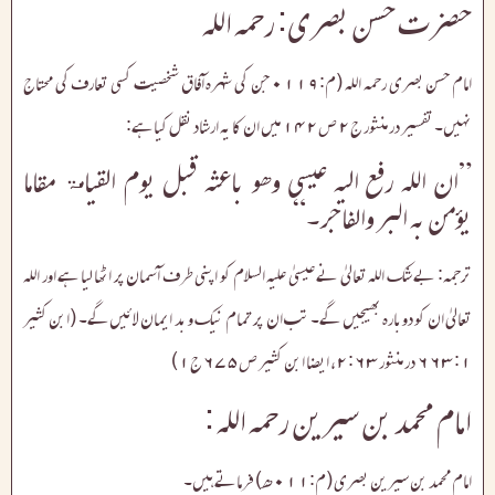
حضرت حسن بصری: رحمہ اللہ
امام حسن بصری رحمہ اللہ (م:۰۱۱۹ جن کی شہرہ آفاق شخصیت کسی تعارف کی محتاج
نہیں۔ تفسیر در منثور ج۲ ص۱۴۲ میں ان کا یہ ارشاد نقل کیا ہے:
”ان اللہ رفع الیہ عیسی وھو باعثہ قبل یوم القیامۃ مقاما
یؤمن بہ البر والفاجر۔“
ترجمہ: بے شک اللہ تعالیٰ نے عیسیٰ علیہ السلام کو اپنی طرف آسمان پر اٹھا لیا ہے اور اللہ
تعالیٰ ان کو دوبارہ بھیجیں گے۔ تب ان پر تمام نیک و بد ایمان لائیں گے۔ (ابن کثیر
۱: ۶۶۳ در منثور ۲:۶۳، ایضا ابن کثیر ص۶۷۵ج۱)
امام محمد بن سیرین رحمہ اللہ :
امام محمد بن سیرین بصری (م:۰۱۱ھ) فرماتے ہیں۔