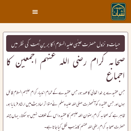
حیات و نزول حضرت عیسٰی علیہ السلام اکابر ینِ اُمت کی نظر میں
صحابہ کرام رضی اللہ عنہم اجمعین کا
اجماع
جس عقیدے پر خدا تعالی کا عہد ہو، جس عقیدے کے تمام انبیاء کرام علیہم السلام قائل
ہوں اور جس عقیدہ کو آنحضرت صلی اللہ علیہ وسلم نے متواتر احادیث میں ارشاد فرمایا ہو،
ظاہر ہے کہ صحابہ کرام رضوان اللہ علیہم کا عقیدہ اس کے خلاف نہیں ہو سکتا ، یہاں چند
حضرت صحابہ کرام رضی اللہ عنہم کا مذہب نقل کیا جاتا ہے۔