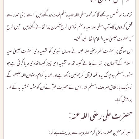
ترجمہ: جو شخص یہ کہے گا کہ محمد صلی اللہ علیہ وسلم فوت ہو گئے ہیں‘ اسے اپنی تلوار سے
قتل کر دوں گا۔ آپ صلی اللہ علیہ وسلم تو اسی طرح آسمان پر اٹھائے گئے ہیں‘ جس طرح
کہ حضرت عیسیٰ علیہ السلام اٹھا لیے گئے۔
اس موقع پر حضرت عمر رضی اللہ عنہ نے وصال نبوی کو تشبیہ دی حضرت عیسیٰ علیہ
السلام کے آسمان پر اٹھائے جانے کیساتھ اور تشبیہ اسی چیز کیساتھ دی جایا کرتی ہے جو
مشہور و مسلم ہو چونکہ یہ واقعہ قرآن کریم میں مذکور ہے اور صحابہ کرام رضوان اللہ علیہم کے
نزدیک بالاتفاق معروف و مسلم تھا۔ اس لئے حضرت عمرؓ نے ان کو مشبہ‘ مشبہ بہ کے طور
پر پیش کیا۔
حضرت علی رضی اللہ عنہ:
امیر المومنین حضرت علی کرم اللہ وجہہ سے روایت ہے کہ: