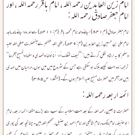
امام زین العابدین رحمہ اللہ ، امام باقر رحمہ اللہ ، اور
امام جعفر صادق رحمہ اللہ :
امام جعفر صادق (م۸۴۱) اپنے والد امام محمد باقر (م:۴۱۱ھ) سے اور وہ اپنے مالد ماجد
امام علی بن حسین زین العابدین (م:۴۹ھ) رضی اللہ عنہم سے آنحضرت صلی اللہ علیہ
وسلم کا یہ ارشاد نقل کرتے ہیں: ”کیف تھلک أمۃ أنا أولھا والمھدی وسطھا والمسیح آخرھا“
ترجمہ: وہ امت کیسے ہلاک ہو سکتی ہے جس کے شروع میں میں ہوں، درمیان میں مہدی
ہیں اور آخر میں حضرت مسیح علیہ السلام ہوں گے۔ (مشکوۃ ص۳۸۵)
ائمہ اربعہ رحمہ اللہ :
حضرات تابعین رحمہ اللہ کے بعد امت اسلامیہ کے سب سے بڑے مقتدا ائمہ اربعہ، امام
ابو حنیفہ، امام مالک، امام شافعی اور امام احمد بن حنبل رحمھم اللہ ہیں۔ چنانچہ بعد کی پوری
امت ان کی جلالت قدر پر متفق ہے۔ یہ حضرات بھی حضرت عیسی علیہ السلام کے رفع و