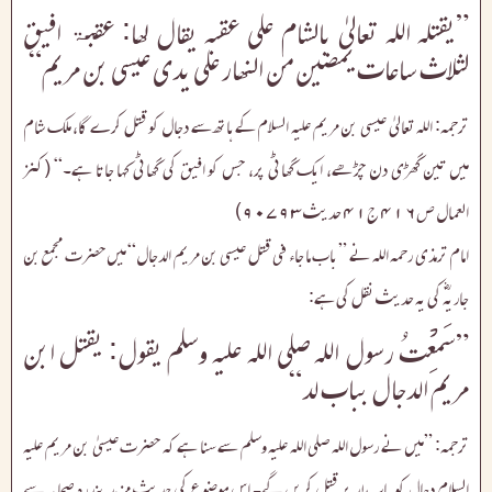
”یقتلہ اللہ تعالیٰ بالشام علی عقبہ یقال لھا: عقبۃ افیق
لثلاث ساعات یمضین من النھار علی یدی عیسی بن مریم“
ترجمہ: اللہ تعالیٰ عیسی بن مریم علیہ السلام کے ہاتھ سے دجال کو قتل کرے گا، ملک شام
میں تین گھڑی دن چڑھے، ایک گھاٹی پر، جس کو افیق کی گھاٹی کہا جاتا ہے۔“ (کنز
العمال ص۴۱۶ ج۴۱ حدیث ۹۰۷۹۳)
امام ترمذی رحمہ اللہ نے ”باب ما جاء فی قتل عیسی بن مریم الدجال“ میں حضرت مجمع بن
جاریہؓ کی یہ حدیث نقل کی ہے:
”سَمِعْتُ رسول اللہ صلی اللہ علیہ وسلم یقول: یقتل ابن
مریم الدجال بباب لد“
ترجمہ: ”میں نے رسول اللہ صلی اللہ علیہ وسلم سے سنا ہے کہ حضرت عیسیٰ بن مریم علیہ
السلام دجال کو باب لد پر قتل کریں گے۔ اس موضوع کی حدیث مزید پندرہ صحابہ سے