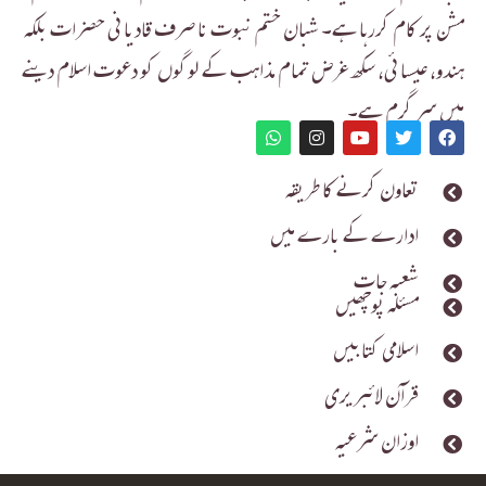
مشن پر کام کررہا ہے۔ شبان ختم نبوت نا صرف قادیانی حضرات بلکہ
ہندو، عیسائی، سکھ غرض تمام مذاہب کے لوگوں کو دعوت اسلام دینے
میں سر گرم ہے۔
تعاون کرنے کا طریقہ
ادارے کے بارے میں
شعبہ جات
مسئلہ پوچھیں
اسلامی کتابیں
قرآن لائبریری
اوزان شرعیہ