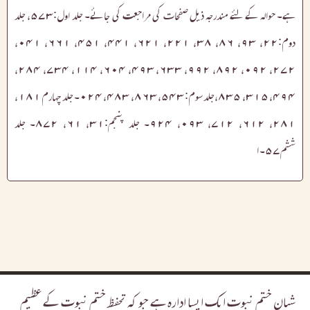
ہے۔ حوالہ کے لئے مندرجہ ذیل صفحات کی مراجعت کی جائے۔ جلد اول:۵۷۳، جلد
دوم:۲۲، ۹۳، ۸۶، ۳۸، ۲۲۱، ۶۲۱، ۴۴۱، ۴۵۱، ۶۶۱، ۰۴۱،
۲۷۲، ۰۹۲، ۸۹۲، ۹۹۲، ۶۳۳، ۴۹۳، ۶۰۴، ۱۱۴، ۷۳۴، ۲۸۴،
۴۹۴، ۳۱۵، ۸۳۵،جلد سوم: ۵۴۳، ۸۶۳، ۴۸۳، ۰۲۴۔ جلد چہارم ۱۸۱،
۲۸۱، ۶۱۲، ۷۱۲، ۰۹۳، ۹۲۴۔ جلد پنجم:۳۱، ۶۱، ۸۷۲۔ جلد
ششم۵۷۔ ا
شبان ختم نبوت ایک ایسا ادارہ ہے جو کہ تحفظ ختم نبوت کے عظیم