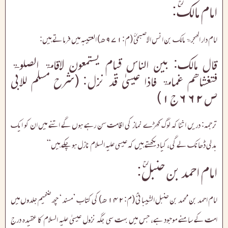
امام مالکؒ:
امام دار الھجرۃ مالک بن انس الاصبحیؒ (م:۹۷۱ھ) العتیبہ میں فرماتے ہیں:
قال مالک: بین الناس قیام یستمعون لاقامۃ الصلوۃ
فتغشاھم غمامۃ فاذا عیسیٰ قد نزل: (شرح مسلم للابی
ص۶۶۲ج۱)
ترجمہ: دریں اثنا کہ لوگ کھڑے نماز کی اقامت سن رہے ہوں گے اتنے میں ان کو ایک
بدلی ڈھانک لے گی، کیا دیکھتے ہیں کہ عیسی علیہ السلام نازل ہو چکے ہیں“
امام احمد بن حنبلؒ:
امام احمد بن محمد بن حنبل الشیبانیؒ (م:۱۴۲ھ) کی کتاب ’مسند‘ چھ ضخیم جلدوں میں
امت کے سامنے موجود ہے، جس میں بہت سی جگہ نزول عیسیٰ علیہ السلام کا عقیدہ درج