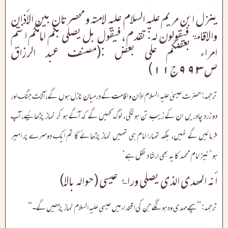
ینزل ابن مریم علیہ السلام علیہ لامتہ و محصرتان بین الأذان
والاقامۃ فیقولون لہ: تقدم، فیقول بل یصلی بکم امامکم انتم
امراء بعضکم علی بعض :(مصنف عبد الرزاق
ص۹۹۳ج۱۱)
ترجمہ: حضرت عیسیٰ علیہ السلام اذان و اقامت کے درمیان نازل ہوں گے، آلات جنگ اور
دو زرد چادریں ان کے زیب تن ہونگی، لوگ کہیں گے کہ آگے ہو کر نماز پڑھائیے، آپ
فرمائیں گے نہیں، بلکہ تمہارا امام ہی تمہیں نماز پڑھائے گا تم ایک دوسرے پر امیر
ہو‘ نیز امام محمد کا یہ بھی ارشا د نقل ہے‘
أنہ المھدی الذی یصلی وراۂ عیسی (حوالہ بالا)
ترجمہ: ”سچے مہدی وہ ہونگے جن کی اقتداء میں عیسی علیہ السلام نماز پڑھیں گے۔“