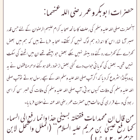
حضرات ابوبکر و عمر رضی اللہ عنھما:
آنحضرت صلی اللہ علیہ وسلم کی رحلت کا سانحہ صحابہ کرام علیہم الرضوان کے لئے جس قدر
صبر آزما تھا، اس کا اندازہ ہم لوگ نہیں کر سکتے۔ صحابہ فرماتے ہیں کہ ہم میں بعض
کھڑے کے کھڑے رہ گئے وہ بیٹھ نہیں سکے بعض جو بیٹھے تھے ان میں اٹھنے کی سکت
نہیں تھی۔ بعض کی گویائی جواب دے گئی بعض از خود رفتہ ہو گئے ادھر منافقوں نے یہ
پروپیگنڈا شروع کر دیا کہ اگر آپ صلی اللہ علیہ وسلم اللہ کے سچے رسول ہوتے تو آپ صلی
اللہ علیہ وسلم کی وفات کیوں ہوتی، آپ صلی اللہ علیہ وسلم کی وفات کی خبر سن کر اسی
ربودگی و بے قراری کی حالت میں حضرت عمر رضی اللہ عنہ نے اعلان فرمایا۔
من قال ان محمدا مات فقتلتہ بسیفی ھذا وانما رفع الی السماء
کما رفع عیسیٰ بن مریم علیہ السلام“ (الملل والنحل لابن
حزم ص۱۲ج۱)