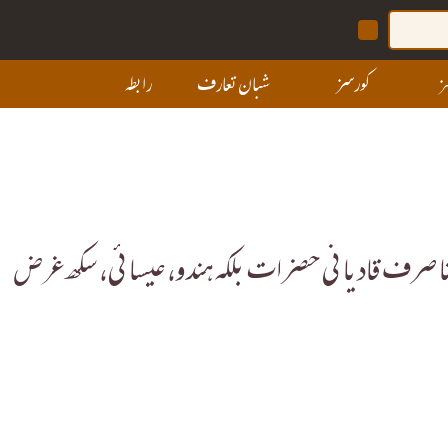
ز
کورسز
شبان تعارف
رابطہ
ا صرف قادیانی حضرات بلکہ ہندو، عیسائی، سکھ غرض