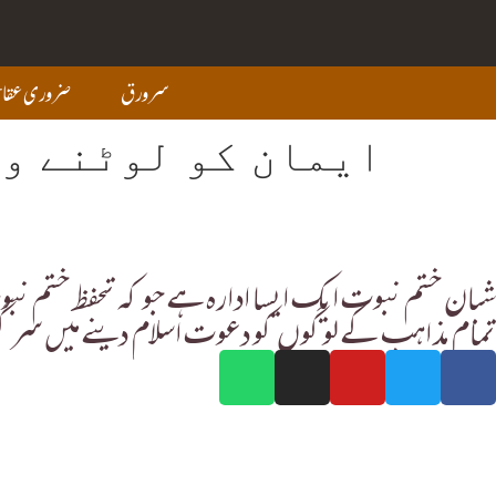
سرورق
ضروری عقائ
ایمان کو لوٹنے و
شبان ختم نبوت ایک ایسا ادارہ ہے جو کہ تحفظ ختم ن
تمام مذاہب کے لوگوں کو دعوت اسلام دینے میں سر 
تعاون کرنے کا طریقہ
ادارے کے بارے میں