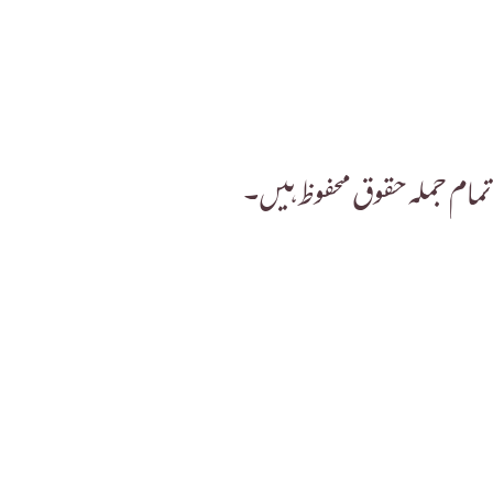
شعبہ جات
مسئلہ پوچھیں
اسلامی کتابیں
قرآن لائبریری
اوزان شرعیہ
تمام جملہ حقوق محفوظ ہیں۔