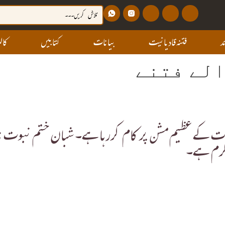
د
فتنہ قادیانیت
بیانات
کتابیں
کالم
الے فتنے
بوت کے عظیم مشن پر کام کررہا ہے۔ شبان ختم نبوت ن
گرم ہے۔