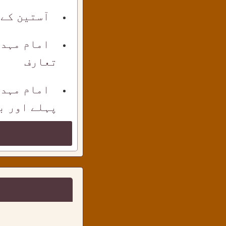
آستین کے
امام مہدی
تعارف
امام مہدی
پہلے اور بع