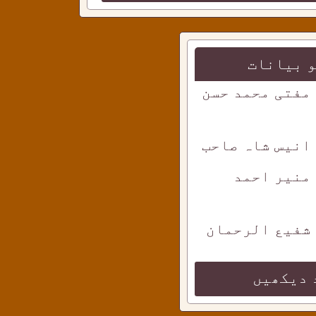
 بیانات
 مفتی محمد حسن
 انیس شاہ صاحب
 منیر احمد
 شفیع الرحمان
 دیکھیں