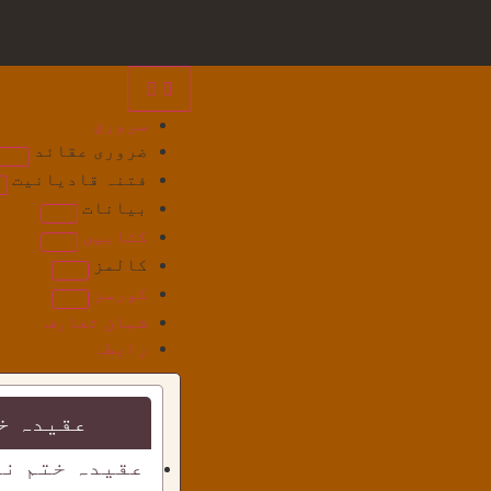
سرورق
ضروری عقائد
فتنہ قادیانیت
بیانات
کتابیں
کالمز
کورسز
شبان تعارف
رابطہ
عقیدہ خ
عقیدہ ختم نب