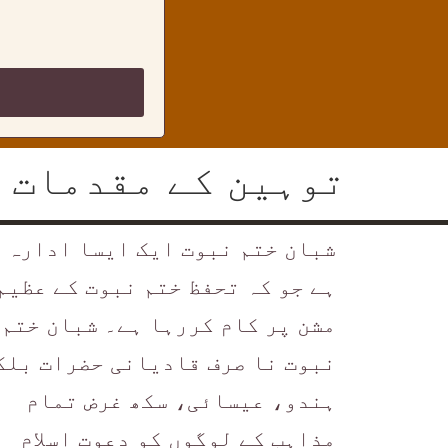
توہین کے مقدمات م
شبان ختم نبوت ایک ایسا ادارہ
ہے جو کہ تحفظ ختم نبوت کے عظیم
مشن پر کام کررہا ہے۔ شبان ختم
نبوت نا صرف قادیانی حضرات بلک
ہندو، عیسائی، سکھ غرض تمام
مذاہب کے لوگوں کو دعوت اسلام