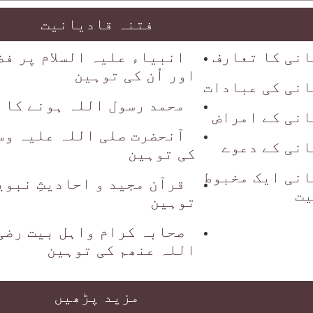
فتنہ قادیانیت
انی کا تعارف
انبیاء علیہ السلام پر فض
اور اُن کی توہین
انی کی عبادات
محمد رسول اللہ ہونے کا دع
انی کے امراض
آنحضرت صلی اللہ علیہ وس
نی کے دعوے
کی توہین
انی ایک مخبوط
قرآن مجید و احادیثِ نبوی
یت
توہین
صحابہ کرام واہل بیت رضی
اللہ عنھم کی توہین
مزید پڑھیں