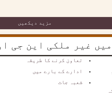
مزید دیکھیں
یں غیر ملکی این جی او
تعاون کرنے کا طریقہ
ادارے کے بارے میں
شعبہ جات
ہ