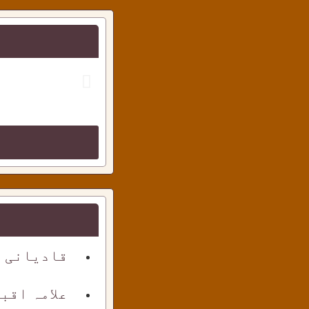
قادیانی ک
علامہ اقب