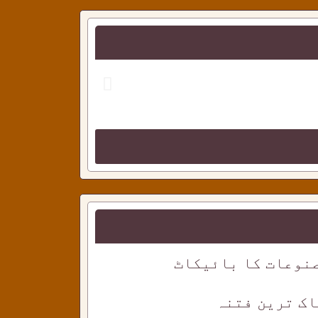
احمدی دوستو
نوعات کا بائیکاٹ
اک ترین فتنہ