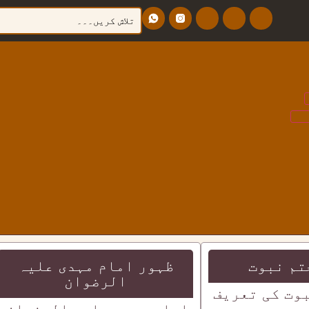
تم نبوت
ظہور امام مہدی علیہ
الرضوان
وت کی تعریف
امام مہدی علیہ الرضوان