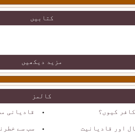
کتابیں
مزید دیکھیں
کالمز
افر کیوں؟
قادیانی مص
ال اور قادیانیت
سب سے خطرن