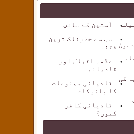
یلت
آستین کے سانپ
سب سے خطرناک ترین
ویٰٰ
فتنہ
لم
علامہ اقبال اور
قادیانیت
ہ کی
قادیانی مصنوعات
کا بائیکاٹ
قادیانی کافر
کیوں؟