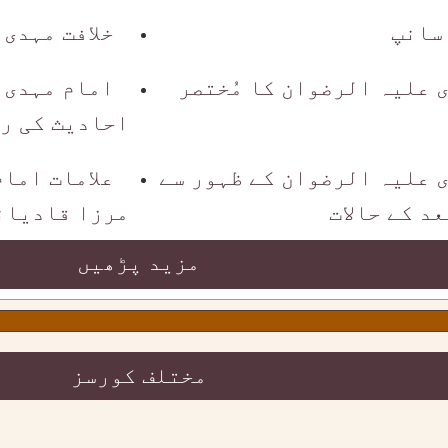
 سانپ
خلافت مہدی
 علیہ الرضوان کا مُختصر
امام مہدی 
احادیث کی ر
 علیہ الرضوان کے ظہور سے
علامات اما
د کے حالات
مرزا قادیان
مزید پڑھیں
مختلف کورسز