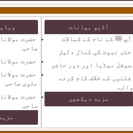
آڈیو بیانات
ویڈیو
آپ ﷺ کے نام کے کمالات
حضرت مولانا
صاحب
ختم نبوت کی کمال دلیل
حضرت مولانا
سوشل میڈیا اور دور حاضر
حضرت مولانا
فتنوں کے خلاف کام کرنے
علوی صاحب
الے
حضرت مولانا
مزید دیکھیں
صاحب
مزید