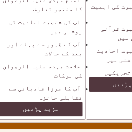
وت کی اہمیت
کا مختصر تعارف
آپ کی شخصیت احادیث کی
وت قرآنی
روشنی میں
 میں
آپ کے ظہور سے پہلے اور
وت احادیث
بعد کے حالات
شنی میں
خلافت مہدی علیہ الرضوان
تحریکیں
کی برکات
پڑھیں
آپ کا مرزا قادیانی سے
تقابلی جائزہ
مزید پڑھیں