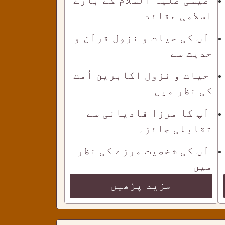
اسلامی عقائد
آپ کی حیات و نزول قرآن و
حدیث سے
حیات و نزول اکابرین اُمت
کی نظر میں
آپ کا مرزا قادیانی سے
تقابلی جائزہ
آپ کی شخصیت مرزے کی نظر
میں
مزید پڑھیں