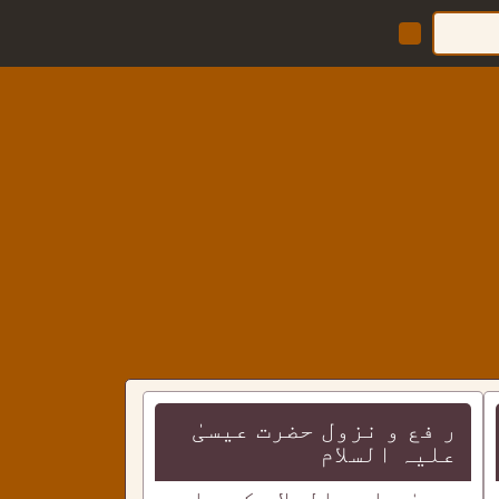
ر فع و نزول حضرت عیسیٰ
علیہ السلام
عیسیٰ علیہ السلام کے بارے