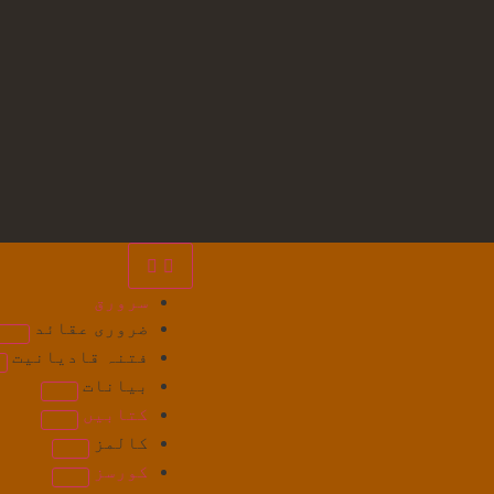
سرورق
ضروری عقائد
فتنہ قادیانیت
بیانات
کتابیں
کالمز
کورسز