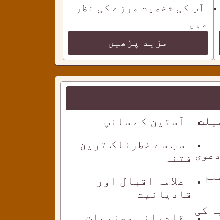
آپ کی شخصیت مرزے کی نظر
میں
مزید پڑھیں
یلت
آستین کے سانپ
سب سے خطرناک ترین
ویٰٰ
فتنہ
لم
علامہ اقبال اور
قادیانیت
ہ کی
قادیانی مصنوعات