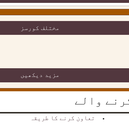
مختلف کورسز
مزید دیکھیں
رنے والے
تعاون کرنے کا طریقہ