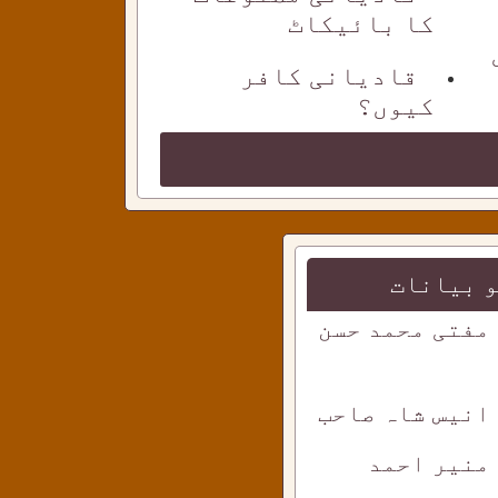
کا بائیکاٹ
قادیانی کافر
کیوں؟
 بیانات
 مفتی محمد حسن
 انیس شاہ صاحب
 منیر احمد