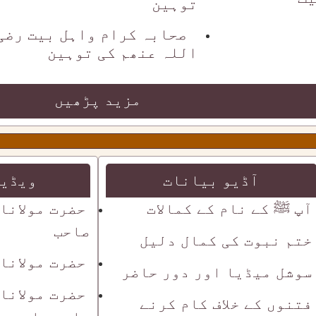
توہین
صحابہ کرام واہل بیت رضی
اللہ عنھم کی توہین
مزید پڑھیں
آڈیو بیانات
ویڈیو
آپ ﷺ کے نام کے کمالات
حضرت مولانا
صاحب
ختم نبوت کی کمال دلیل
حضرت مولانا
سوشل میڈیا اور دور حاضر
حضرت مولانا
فتنوں کے خلاف کام کرنے