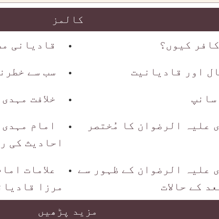
کالمز
افر کیوں؟
قادیانی مص
ال اور قادیانیت
سب سے خطرن
 سانپ
خلافت مہدی
 علیہ الرضوان کا مُختصر
امام مہدی 
احادیث کی ر
 علیہ الرضوان کے ظہور سے
علامات اما
د کے حالات
مرزا قادیان
مزید پڑھیں