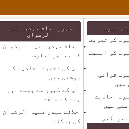
تم نبوت
ظہور امام مہدی علیہ
الرضوان
وت کی تعریف
امام مہدی علیہ الرضوان
وت کی اہمیت
کا مختصر تعارف
آپ کی شخصیت احادیث کی
وت قرآنی
روشنی میں
 میں
آپ کے ظہور سے پہلے اور
وت احادیث
بعد کے حالات
شنی میں
خلافت مہدی علیہ الرضوان
تحریکیں
کی برکات