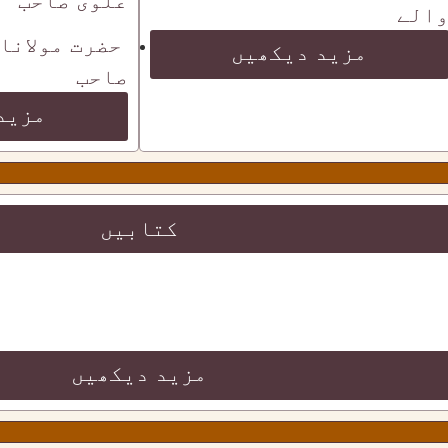
علوی صاحب
الے
حضرت مولانا
مزید دیکھیں
صاحب
مزید
کتابیں
مزید دیکھیں