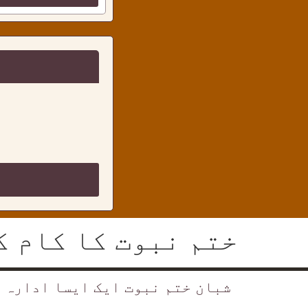
ختم نبوت کا کام ک
شبان ختم نبوت ایک ایسا ادارہ