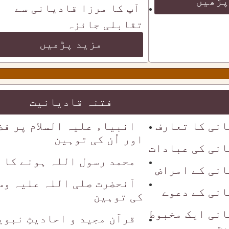
پڑھیں
آپ کا مرزا قادیانی سے
تقابلی جائزہ
مزید پڑھیں
فتنہ قادیانیت
انی کا تعارف
انبیاء علیہ السلام پر فض
اور اُن کی توہین
انی کی عبادات
محمد رسول اللہ ہونے کا دع
انی کے امراض
آنحضرت صلی اللہ علیہ وس
نی کے دعوے
کی توہین
انی ایک مخبوط
قرآن مجید و احادیثِ نبوی
یت