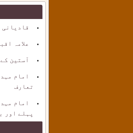
قادیانی ک
علامہ اقب
آستین کے
امام مہدی
تعارف
امام مہدی
پہلے اور بع