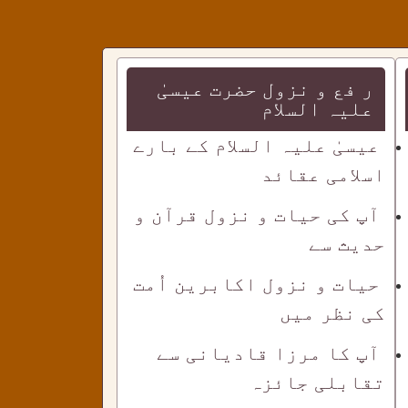
ر فع و نزول حضرت عیسیٰ
علیہ السلام
عیسیٰ علیہ السلام کے بارے
اسلامی عقائد
آپ کی حیات و نزول قرآن و
حدیث سے
حیات و نزول اکابرین اُمت
کی نظر میں
آپ کا مرزا قادیانی سے
تقابلی جائزہ