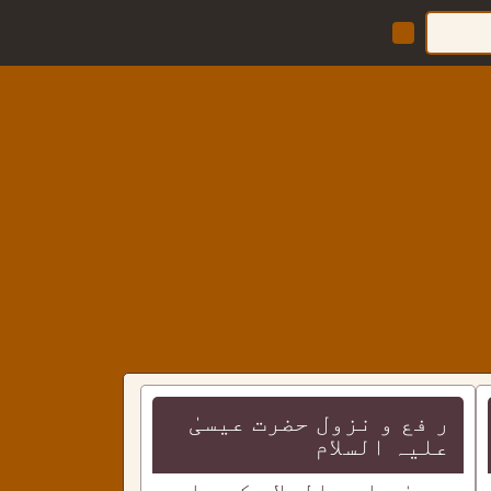
ر فع و نزول حضرت عیسیٰ
علیہ السلام
عیسیٰ علیہ السلام کے بارے