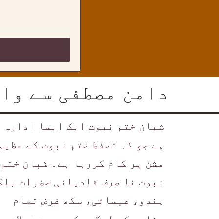
دامن مصطفی سے وا
شبان ختم نبوت ایک ایسا ادارہ
ہے جو کہ تحفظ ختم نبوت کے عظیم
مشن پر کام کررہا ہے۔ شبان ختم
نبوت نا صرف قادیانی حضرات بلک
ہندو، عیسائی، سکھ غرض تمام
مذاہب کے لوگوں کو دعوت اسلام