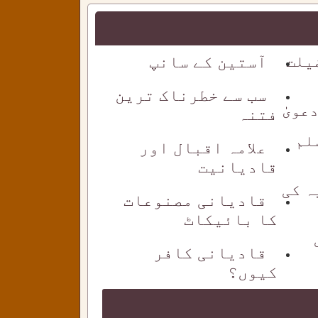
یلت
آستین کے سانپ
سب سے خطرناک ترین
ویٰٰ
فتنہ
لم
علامہ اقبال اور
قادیانیت
ہ کی
قادیانی مصنوعات
کا بائیکاٹ
قادیانی کافر
کیوں؟