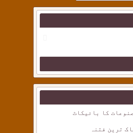
احمدی دوستو
نوعات کا بائیکاٹ
اک ترین فتنہ