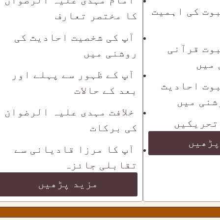
وت کی اہمیت
کا مختصر تعارف
آپ کی شخصیت احادیث کی
وت قرآنی
روشنی میں
 میں
آپ کے ظہور سے پہلے اور
وت احادیث
بعد کے حالات
شنی میں
خلافت مہدی علیہ الرضوان
تحریکیں
کی برکات
پڑھیں
آپ کا مرزا قادیانی سے
تقابلی جائزہ
مزید پڑھیں