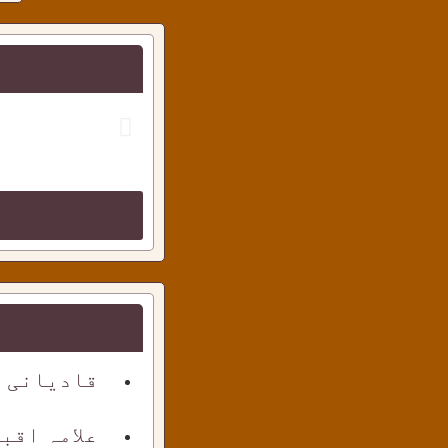
قادیانی ک
علامہ اقب