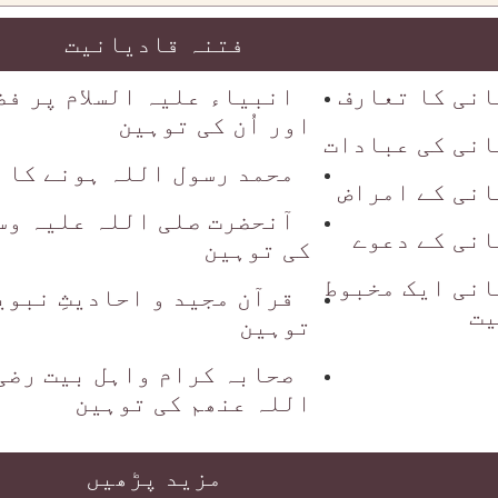
فتنہ قادیانیت
انی کا تعارف
انبیاء علیہ السلام پر فض
اور اُن کی توہین
انی کی عبادات
محمد رسول اللہ ہونے کا دع
انی کے امراض
آنحضرت صلی اللہ علیہ وس
نی کے دعوے
کی توہین
انی ایک مخبوط
قرآن مجید و احادیثِ نبوی
یت
توہین
صحابہ کرام واہل بیت رضی
اللہ عنھم کی توہین
مزید پڑھیں