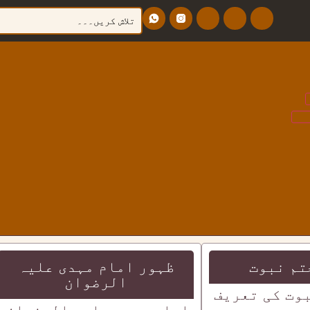
تم نبوت
ظہور امام مہدی علیہ
الرضوان
وت کی تعریف
امام مہدی علیہ الرضوان