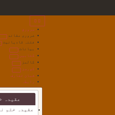
سرورق
ضروری عقائد
فتنہ قادیانیت
بیانات
کتابیں
کالمز
کورسز
شبان تعارف
رابطہ
عقیدہ خ
عقیدہ ختم نب