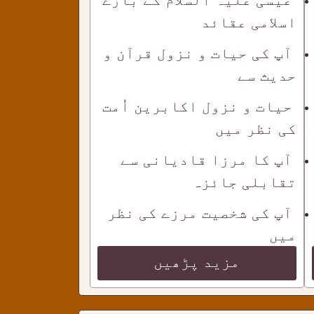
اسلامی عقائد
آپ کی حیات و نزول قرآن و
حدیث سے
حیات و نزول اکابرین اُمت
کی نظر میں
آپ کا مرزا قادیانی سے
تقابلی جائزہ
آپ کی شخصیت مرزے کی نظر
میں
مزید پڑھیں