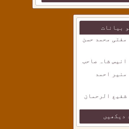
 بیانات
 مفتی محمد حسن
 انیس شاہ صاحب
 منیر احمد
 شفیع الرحمان
 دیکھیں