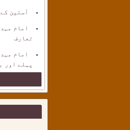
آستین کے
امام مہدی
تعارف
امام مہدی
پہلے اور بع