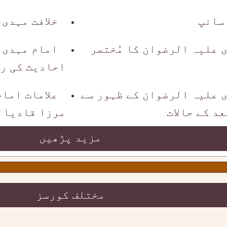
 سانپ
خلافت مہدی
 علیہ الرضوان کا مُختصر
امام مہدی 
احادیث کی ر
 علیہ الرضوان کے ظہور سے
علامات اما
د کے حالات
مرزا قادیان
مزید پڑھیں
مختلف کورسز