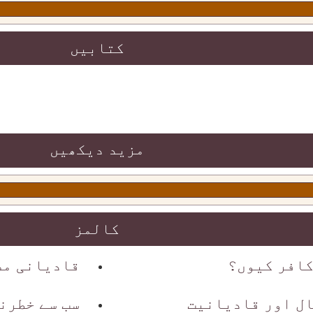
کتابیں
مزید دیکھیں
کالمز
افر کیوں؟
قادیانی مص
ال اور قادیانیت
سب سے خطرن