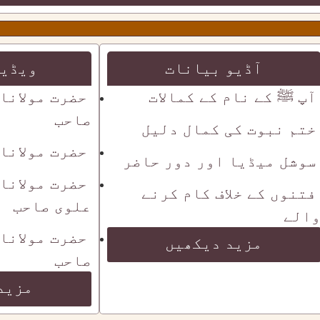
آڈیو بیانات
ویڈیو
آپ ﷺ کے نام کے کمالات
حضرت مولانا
صاحب
ختم نبوت کی کمال دلیل
حضرت مولانا
سوشل میڈیا اور دور حاضر
حضرت مولانا
فتنوں کے خلاف کام کرنے
علوی صاحب
الے
حضرت مولانا
مزید دیکھیں
صاحب
مزید