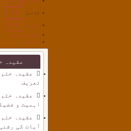
کتابیں
کالمز
کورسز
شبان تعارف
رابطہ
عقیدہ خ
عقیدہ ختم 
تعریف
عقیدہ ختم 
اہمیت و فضیل
عقیدہ ختم 
آیات کی رشنی