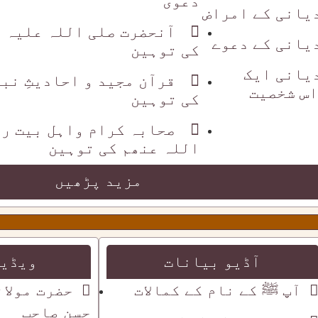
دعویٰٰ
یانی کے امراض
آنحضرت صلی اللہ علیہ 
یانی کے دعوے
کی توہین
یانی ایک
قرآن مجید و احادیثِ نب
س شخصیت
کی توہین
صحابہ کرام واہل بیت ر
اللہ عنھم کی توہین
مزید پڑھیں
آڈیو بیانات
ویڈیو
آپ ﷺ کے نام کے کمالات
حضرت مولان
حسن صاحب