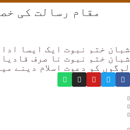
مقام رسالت کی خص
شبان ختم نبوت ایک ایسا ادار
شبان ختم نبوت نا صرف قادیان
لوگوں کو دعوت اسلام دینے میں
تعاون کرنے کا طریقہ
ادارے کے بارے میں
شعبہ جات
مسئلہ پوچھیں