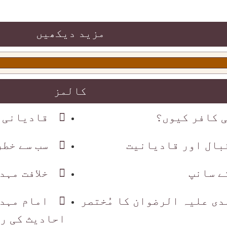
مزید دیکھیں
کالمز
 کافر کیوں؟
قادیانی 
قبال اور قادیانیت
سب سے خطر
ے سانپ
خلافت مہد
دی علیہ الرضوان کا مُختصر
امام مہد
احادیث کی ر