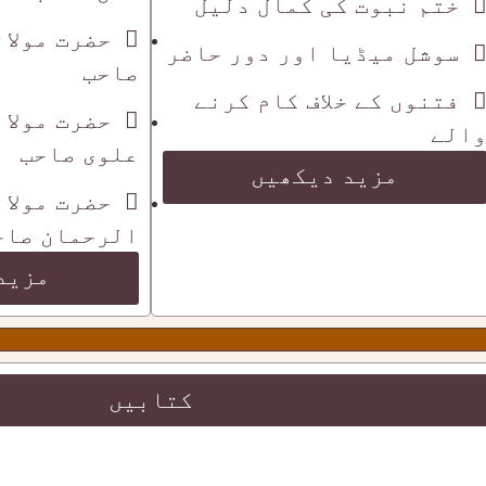
ختم نبوت کی کمال دلیل
حضرت مولان
سوشل میڈیا اور دور حاضر
صاحب
فتنوں کے خلاف کام کرنے
حضرت مولان
الے
علوی صاحب
مزید دیکھیں
حضرت مولان
الرحمان صاح
مزید
کتابیں