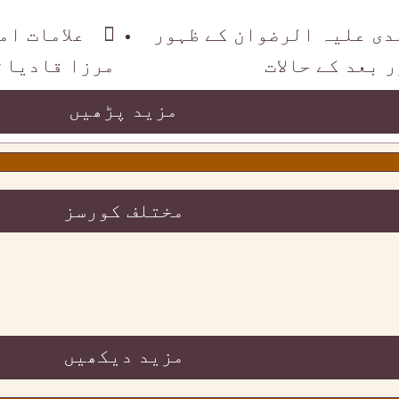
دی علیہ الرضوان کے ظہور
علامات ام
 بعد کے حالات
مرزا قادیان
مزید پڑھیں
مختلف کورسز
مزید دیکھیں