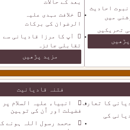
بعد کے حالات
نبوت احادیث
خلافت مہدی علیہ
شنی میں
الرضوان کی برکات
ی تحریکیں
آپ کا مرزا قادیانی سے
پڑھیں
تقابلی جائزہ
مزید پڑھیں
فتنہ قادیانیت
یانی کا تعارف
انبیاء علیہ السلام پر
فضیلت اور اُن کی توہین
یانی کی
محمد رسول اللہ ہونے کا