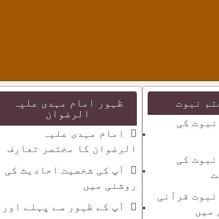
تم نبوت
ظہور امام مہدی علیہ
الرضوان
نبوت کی
امام مہدی علیہ
الرضوان کا مختصر تعارف
نبوت کی
آپ کی شخصیت احادیث کی
ت
روشنی میں
نبوت قرآنی
آپ کے ظہور سے پہلے اور
 میں