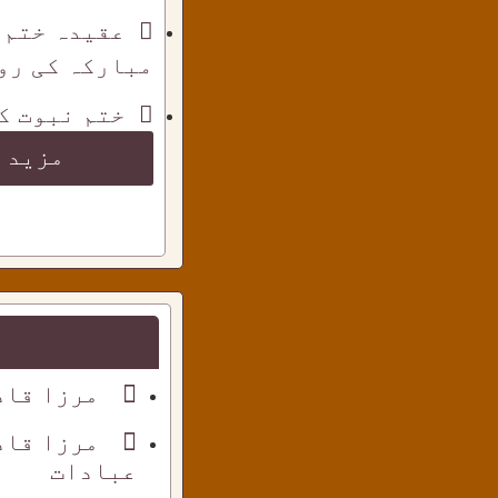
عقیدہ ختم 
مبارکہ کی رو
ختم نبوت ک
مزید 
مرزا قاد
مرزا قاد
عبادات