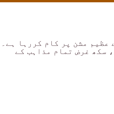
 عظیم مشن پر کام کررہا ہے۔
 سکھ غرض تمام مذاہب کے