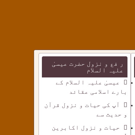
ر فع و نزول حضرت عیسیٰ
علیہ السلام
عیسیٰ علیہ السلام کے
بارے اسلامی عقائد
آپ کی حیات و نزول قرآن
و حدیث سے
حیات و نزول اکابرین