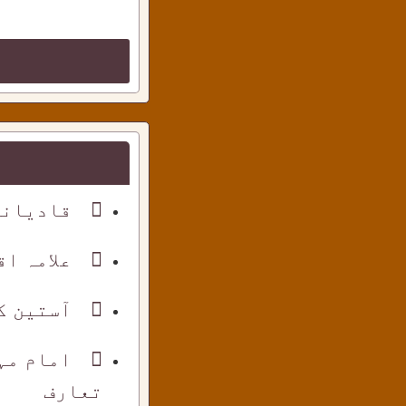
قادیانی
علامہ ا
آستین ک
امام مہ
تعارف