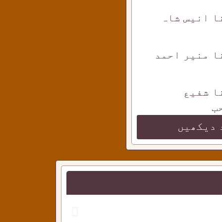
ا انیس شاہ
ا منیر احمد
ا شفیع
ب
 دیکھیں
احمدی دوستو