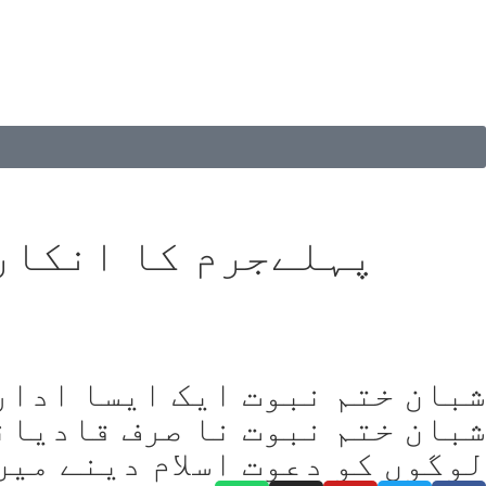
پہلےجرم کا انکار 
شبان ختم نبوت ایک ایسا ادارہ
شبان ختم نبوت نا صرف قادیان
لوگوں کو دعوت اسلام دینے میں