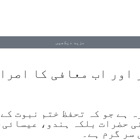
مزید دیکھیں
اور اب معافی کا اصرار
 ہے جو کہ تحفظ ختم نبوت کے 
ی حضرات بلکہ ہندو، عیسائی،
 سر گرم ہے۔