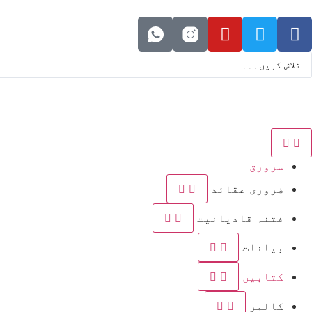
سرورق
ضروری عقائد
فتنہ قادیانیت
بیانات
کتابیں
کالمز