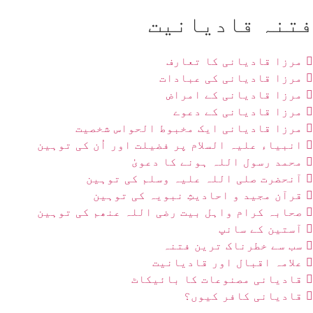
فتنہ قادیانیت
مرزا قادیانی کا تعارف
مرزا قادیانی کی عبادات
مرزا قادیانی کے امراض
مرزا قادیانی کے دعوے
مرزا قادیانی ایک مخبوط الحواس شخصیت
انبیاء علیہ السلام پر فضیلت اور اُن کی توہین
محمد رسول اللہ ہونے کا دعویٰٰ
آنحضرت صلی اللہ علیہ وسلم کی توہین
قرآن مجید و احادیثِ نبویہ کی توہین
صحابہ کرام واہل بیت رضی اللہ عنھم کی توہین
آستین کے سانپ
سب سے خطرناک ترین فتنہ
علامہ اقبال اور قادیانیت
قادیانی مصنوعات کا بائیکاٹ
قادیانی کافر کیوں؟