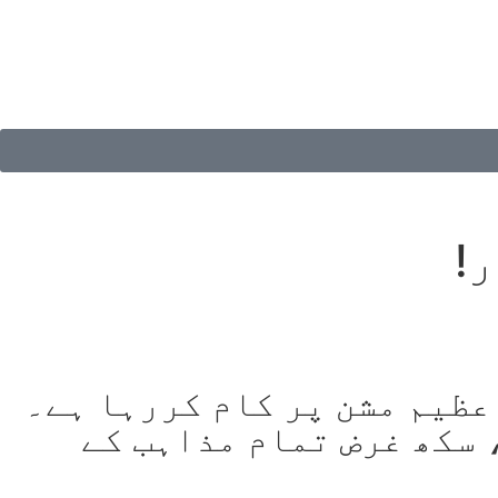
!
عظیم مشن پر کام کررہا ہے۔
 سکھ غرض تمام مذاہب کے