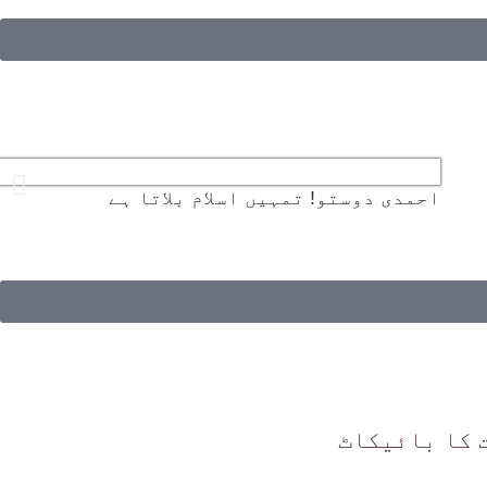
احمدی دوستو! تمہیں اسلام بلاتا ہے
 کا بائیکاٹ