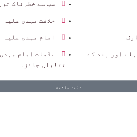
سب سے خطرناک تری
خلافت مہدی علیہ 
ارف
امام مہدی علیہ ا
ہلے اور بعد کے
علامات امام مہدی
تقابلی جائزہ
مزید پڑھیں