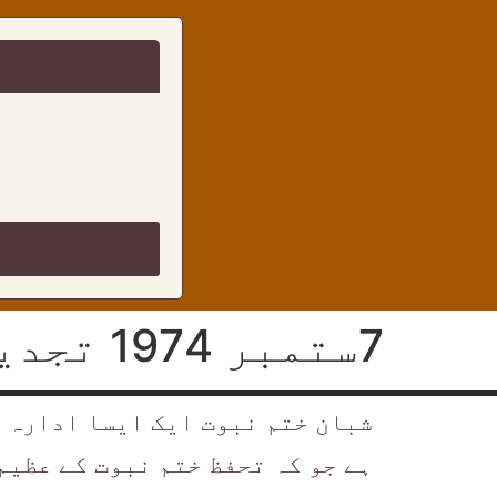
7ستمبر 1974 تجدید وفا کا دن
شبان ختم نبوت ایک ایسا ادارہ
ہے جو کہ تحفظ ختم نبوت کے عظیم