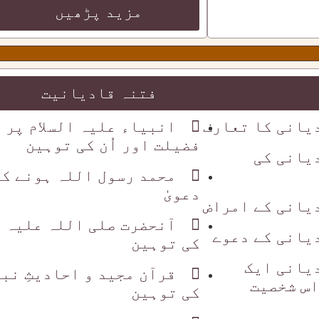
مزید پڑھیں
فتنہ قادیانیت
یانی کا تعارف
انبیاء علیہ السلام پر
فضیلت اور اُن کی توہین
یانی کی
محمد رسول اللہ ہونے کا
دعویٰٰ
یانی کے امراض
آنحضرت صلی اللہ علیہ 
یانی کے دعوے
کی توہین
یانی ایک
قرآن مجید و احادیثِ نب
س شخصیت
کی توہین