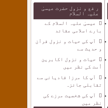
ر فع و نزول حضرت عیسیٰ
علیہ السلام
عیسیٰ علیہ السلام کے
بارے اسلامی عقائد
آپ کی حیات و نزول قرآن
و حدیث سے
حیات و نزول اکابرین
اُمت کی نظر میں
آپ کا مرزا قادیانی سے
تقابلی جائزہ
آپ کی شخصیت مرزے کی
نظر میں