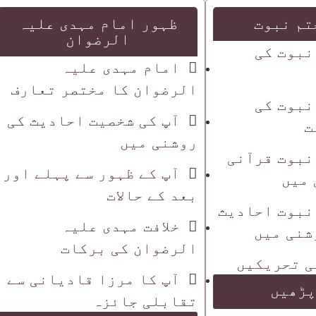
تم نبوت
ظہور امام مہدی علیہ
الرضوان
نبوت کی
امام مہدی علیہ
الرضوان کا مختصر تعارف
نبوت کی
آپ کی شخصیت احادیث کی
ت
روشنی میں
نبوت قرآنی
آپ کے ظہور سے پہلے اور
 میں
بعد کے حالات
نبوت احادیث
خلافت مہدی علیہ
شنی میں
الرضوان کی برکات
ی تحریکیں
آپ کا مرزا قادیانی سے
پڑھیں
تقابلی جائزہ