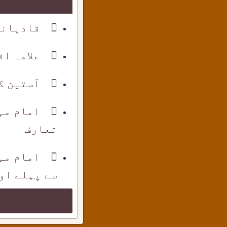
قادیانی
علامہ ا
آستین ک
امام مہ
تعارف
امام مہ
سے پہلے اور