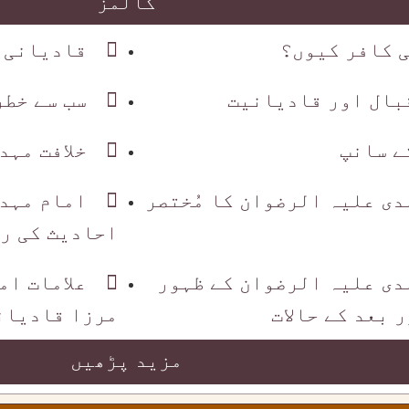
کالمز
 کافر کیوں؟
قادیانی 
قبال اور قادیانیت
سب سے خطر
ے سانپ
خلافت مہد
دی علیہ الرضوان کا مُختصر
امام مہد
احادیث کی ر
دی علیہ الرضوان کے ظہور
علامات ام
 بعد کے حالات
مرزا قادیان
مزید پڑھیں