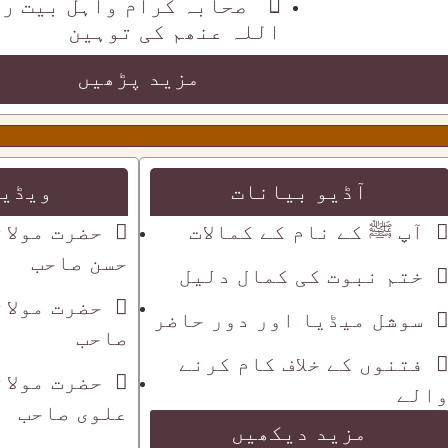
صحابہ کرام واہل بیت ر
اللہ عنھم کی توہین
مزید پڑھیں
آڈیو بیانات
ویڈیو
آپ ﷺ کے نام کے کمالات
حضرت مولان
حسن صاحب
ختم نبوت کی کمال دلیل
حضرت مولان
سوشل میڈیا اور دور حاضر
صاحب
فتنوں کے خلاف کام کرنے
حضرت مولان
الے
علوی صاحب
مزید دیکھیں