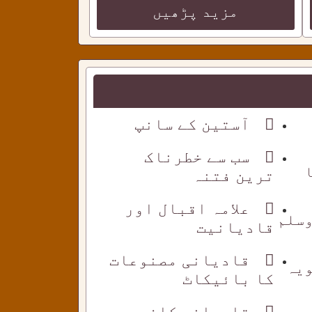
مزید پڑھیں
آستین کے سانپ
سب سے خطرناک
ترین فتنہ
علامہ اقبال اور
وسلم
قادیانیت
قادیانی مصنوعات
ویہ
کا بائیکاٹ
قادیانی کافر