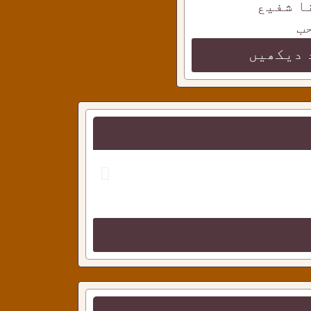
ا شفیع
ب
 دیکھیں
احمدی دوستو