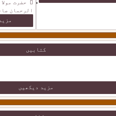
حضرت مولان
الرحمان صاح
مزید
کتابیں
مزید دیکھیں