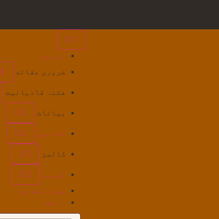
سرورق
ضروری عقائد
فتنہ قادیانیت
بیانات
کتابیں
کالمز
کورسز
شبان تعارف
رابطہ